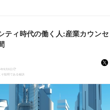
シティ時代の働く人:産業カウンセ
間
5年9月6日
こそ聡明である秘訣