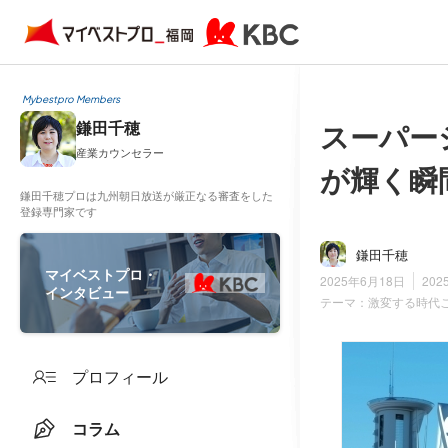
Mybestpro Members
スーパー
鎌田千穂
産業カウンセラー
が輝く瞬
鎌田千穂プロは九州朝日放送が厳正なる審査をした
登録専門家です
鎌田千穂
マイベストプロ・
2025年6月18日
202
インタビュー
テーマ：
激変する時代
プロフィール
コラム