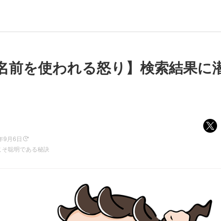
名前を使われる怒り】検索結果に
5年9月6日
こそ聡明である秘訣