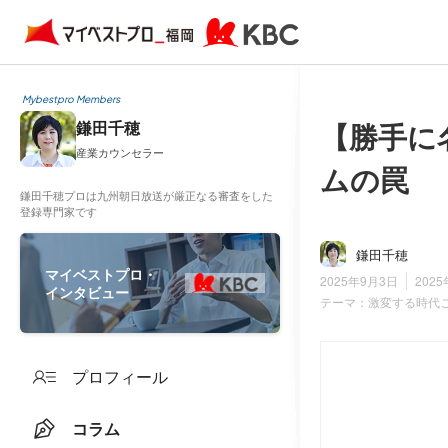
Mybestpro Members
【勝手に
鎌田千穂
産業カウンセラー
ムの罠
鎌田千穂プロは九州朝日放送が厳正なる審査をした
登録専門家です
鎌田千穂
マイベストプロ・
2025年9月3日
202
インタビュー
テーマ：
激変する時代
プロフィール
コラム