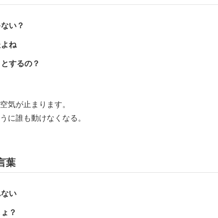
ゃない？
たよね
ことするの？
空気が止まります。
うに誰も動けなくなる。
言葉
んない
しょ？