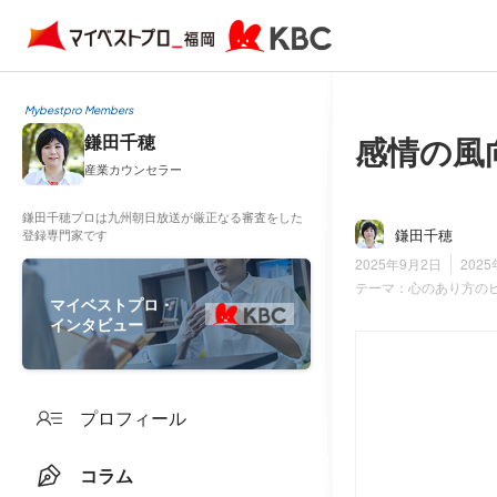
Mybestpro Members
感情の風
鎌田千穂
産業カウンセラー
鎌田千穂プロは九州朝日放送が厳正なる審査をした
鎌田千穂
登録専門家です
2025年9月2日
202
テーマ：
心のあり方の
マイベストプロ・
インタビュー
プロフィール
コラム