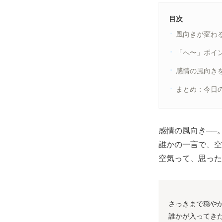
目次
風向きが変わ
「へ〜」ポイ
感情の風向き
まとめ：今日
感情の風向き──
誰かの一言で、空
空気って、思った
さっきまで穏や
誰かが入ってき