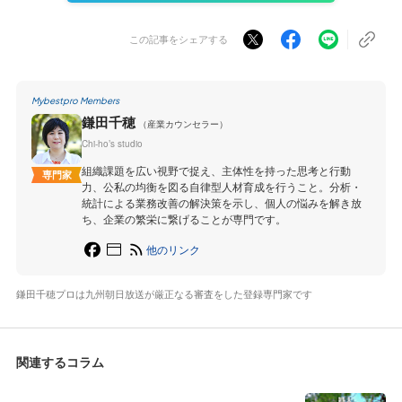
この記事をシェアする
Mybestpro Members
鎌田千穂
（産業カウンセラー）
Chi-ho’s studio
組織課題を広い視野で捉え、主体性を持った思考と行動
専門家
力、公私の均衡を図る自律型人材育成を行うこと。分析・
統計による業務改善の解決策を示し、個人の悩みを解き放
ち、企業の繁栄に繋げることが専門です。
他のリンク
鎌田千穂プロは九州朝日放送が厳正なる審査をした登録専門家です
関連するコラム