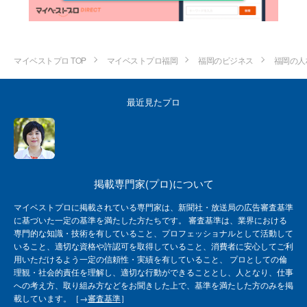
マイベストプロ TOP
マイベストプロ福岡
福岡のビジネス
福岡の人
最近見たプロ
掲載専門家(プロ)について
マイベストプロに掲載されている専門家は、新聞社・放送局の広告審査基準
に基づいた一定の基準を満たした方たちです。 審査基準は、業界における
専門的な知識・技術を有していること、プロフェッショナルとして活動して
いること、適切な資格や許認可を取得していること、消費者に安心してご利
用いただけるよう一定の信頼性・実績を有していること、 プロとしての倫
理観・社会的責任を理解し、適切な行動ができることとし、人となり、仕事
への考え方、取り組み方などをお聞きした上で、基準を満たした方のみを掲
載しています。［→
審査基準
］