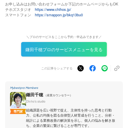
お申し込みはお問い合わせフォームか下記のホームページからもOK
チホズスタジオ
https://www.chihos.jp/
スマートフォン
https://smappon.jp/bkq13bu0
＼プロのサービスをここから予約・申込みできます／
鎌田千穂プロのサービスメニューを見る
この記事をシェアする
Mybestpro Members
鎌田千穂
（産業カウンセラー）
Chi-ho’s studio
組織課題を広い視野で捉え、主体性を持った思考と行動
専門家
力、公私の均衡を図る自律型人材育成を行うこと。分析・
統計による業務改善の解決策を示し、個人の悩みを解き放
ち、企業の繁栄に繋げることが専門です。