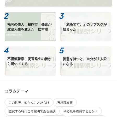
福岡の偉人：福岡市 発言が
「危険です。」のサブスクが
政治人生を変えた 松本龍
始まった
不謹慎警察、災害発生の後か
善意を持つと、自分が主人公
ら湧いてくる
になる
コラムテーマ
この世界、知らんことだらけ
再就職支援
激変する時代こそ聡明である秘訣
やる気を維持するヒント