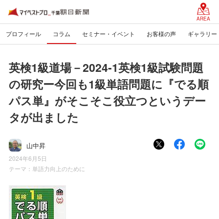
AREA
プロフィール
コラム
セミナー・イベント
お客様の声
ギャラリー
英検1級道場－2024-1英検1級試験問題
の研究ー今回も1級単語問題に『でる順
パス単』がそこそこ役立つというデー
タが出ました
山中昇
2024年6月5日
テーマ：
単語力向上のために