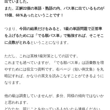
出ていました。
また、正解22個の単語・熟語の内、パス単に出ているものが
15個、68％あったということです！
つまり、
今回の結果だけをみると、1級の単語問題で正答率
を上げるためには「でる順パス単」で勉強すれば、そこそこ
に点数がとれる
ということになります。
ただし、これは英検1級対策としての話です。
これまでも述べていますが、『でる順パス単』は語彙数を増
やすためには役立つ資料です。右ページ（短い例文集）を丸
暗記すれば、かなりの英文を読みこなすことができるように
なります。
他の級は調査していませんが、多分、同様の傾向ではないか
と思われます。
どなたか、同じことをやっている人がいたら連絡ください、