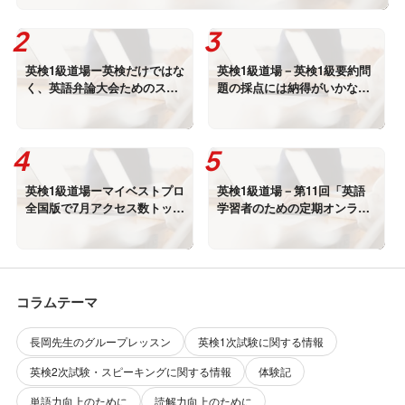
英検1級道場ー英検だけではな
英検1級道場－英検1級要約問
く、英語弁論大会ためのスピ
題の採点には納得がいかない
ーチのサポートも始めました
点が多々見られます
英検1級道場ーマイベストプロ
英検1級道場－第11回「英語
全国版で7月アクセス数トップ
学習者のための定期オンライ
でした
ン懇談会」を行いました
コラムテーマ
長岡先生のグループレッスン
英検1次試験に関する情報
英検2次試験・スピーキングに関する情報
体験記
単語力向上のために
読解力向上のために