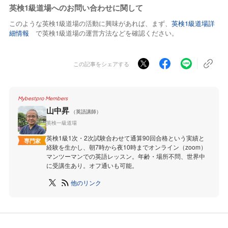
英検1級道場へのお問い合わせに関して
このような英検1級道場の活動に興味があれば、まず、
英検1級道場詳
細情報
で英検1級道場の運営方法などを確認ください。
この記事をシェアする
Mybestpro Members
山中昇
（英語講師）
英検一級道場
英検1級1次・2次試験合わせて通算90回合格という実績と
専門家
経験を生かし、朝7時から夜10時までオンライン（zoom）
マンツーマンでの英語レッスン。年齢・場所不問、世界中
に受講生あり。オフ通いも可能。
他のリンク