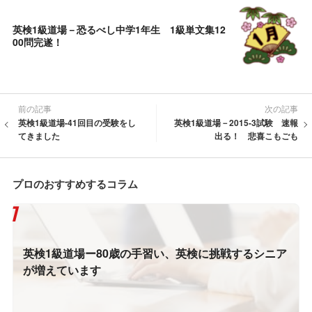
英検1級道場－恐るべし中学1年生 1級単文集12
00問完遂！
前の記事
次の記事
英検1級道場-41回目の受験をし
英検1級道場－2015-3試験 速報
てきました
出る！ 悲喜こもごも
プロのおすすめするコラム
英検1級道場ー80歳の手習い、英検に挑戦するシニア
が増えています