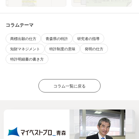
するのが大学教授の責務であ
をどのように理解し、ノウハ
る
ウ文書をどのように作成し管
理し、事業の収益とするか
（知財アウトカム論理）
コラムテーマ
商標出願の仕方
青森県の特許
研究者の指導
知財マネジメント
特許制度の意味
発明の仕方
特許明細書の書き方
コラム一覧に戻る