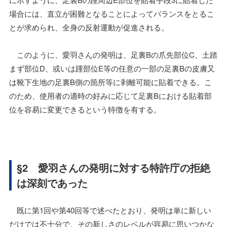
場合には、直立が困難となることによってバランスをとるこ
とが求められ、全身の反射運動が促進される。
このように、愛羽さんの発明は、足裏Bの爪先部位C、土踏
まず部位D、或いは踵部位E等の任意の一部の足裏Bの皮膚又
は靴下生地の足裏B側の箇所等に剥離可能に貼着できる。こ
のため、使用者の適時の好みに応じて足裏Bにおける貼着部
位を容易に変更できるという特徴を有する。
§2 愛羽さんの発明に対する特許庁の拒絶
は深刻であった
既に第1回や第40回等で述べたとおり、発明は単に新しい
だけでは不十分で、その新しさのレベルが容易に思いつかな