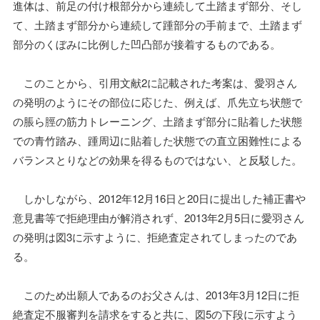
進体は、前足の付け根部分から連続して土踏まず部分、そし
て、土踏まず部分から連続して踵部分の手前まで、土踏まず
部分のくぼみに比例した凹凸部が接着するものである。
このことから、引用文献2に記載された考案は、愛羽さん
の発明のようにその部位に応じた、例えば、爪先立ち状態で
の脹ら脛の筋力トレーニング、土踏まず部分に貼着した状態
での青竹踏み、踵周辺に貼着した状態での直立困難性による
バランスとりなどの効果を得るものではない、と反駁した。
しかしながら、2012年12月16日と20日に提出した補正書や
意見書等で拒絶理由が解消されず、2013年2月5日に愛羽さん
の発明は図3に示すように、拒絶査定されてしまったのであ
る。
このため出願人であるのお父さんは、2013年3月12日に拒
絶査定不服審判を請求をすると共に、図5の下段に示すよう