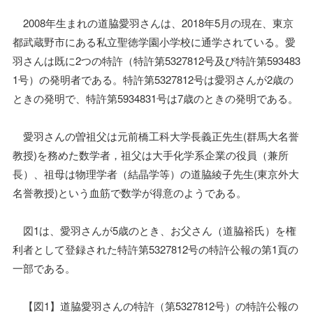
2008年生まれの道脇愛羽さんは、2018年5月の現在、東京
都武蔵野市にある私立聖徳学園小学校に通学されている。愛
羽さんは既に2つの特許（特許第5327812号及び特許第593483
1号）の発明者である。特許第5327812号は愛羽さんが2歳の
ときの発明で、特許第5934831号は7歳のときの発明である。
愛羽さんの曽祖父は元前橋工科大学長義正先生(群馬大名誉
教授)を務めた数学者，祖父は大手化学系企業の役員（兼所
長）、祖母は物理学者（結晶学等）の道脇綾子先生(東京外大
名誉教授)という血筋で数学が得意のようである。
図1は、愛羽さんが5歳のとき、お父さん（道脇裕氏）を権
利者として登録された特許第5327812号の特許公報の第1頁の
一部である。
【図1】道脇愛羽さんの特許（第5327812号）の特許公報の