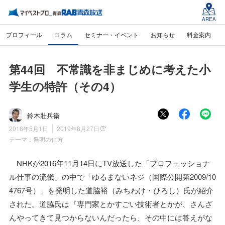
AREA
プロフィール
コラム
セミナー・イベント
お知らせ
料金案内
第44回 不常識を非まじめに考えた小
学生の特許（その4）
鈴木壯兵衞
2018年5月1日
2019年8月27日
テーマ：
発明の仕方
NHKが2016年11月14日にTV放送した「プロフェッショナ
ル仕事の流儀」の中で「ゆるまないネジ（国際公開第2009/10
4767号）」を発明した道脇裕（みちわけ・ひろし）氏が紹介
された。道脇氏は『専門家とかすごい技術者とかが、さんざ
んやってきて見つからないんだったら、その中には答えがな