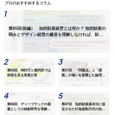
プロのおすすめするコラム
第85回(前編） 知的財産経営とは何か？ 知的財産の
弱みとデザイン経営の趣旨を理解しなければ、財務
諸表に反映できる強い知的財産経営を実現し、知的
財産経営による日本経済の復活はない
第56回 特許庁と裁判所では
第57回 「問題点」と「課
技術を見る視座が逆
題」の違いを意識した論理
で、発明を整理する
第88回 ディープテックの基
第87回 知的財産基本法に規
盤としての独創研究を理解
定された行為規制方式の知的
し、改良研究との違いを識別
財産権として、ノウハウ技術