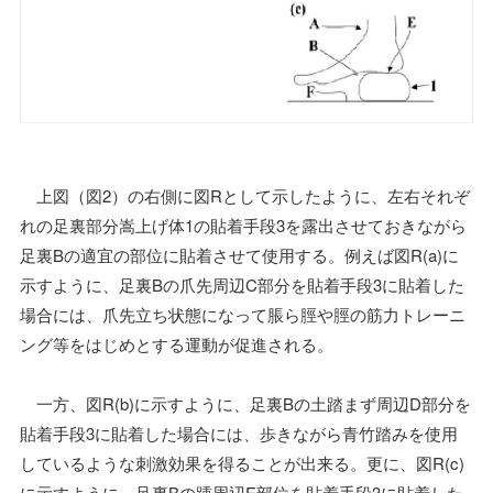
上図（図2）の右側に図Rとして示したように、左右それぞ
れの足裏部分嵩上げ体1の貼着手段3を露出させておきながら
足裏Bの適宜の部位に貼着させて使用する。例えば図R(a)に
示すように、足裏Bの爪先周辺C部分を貼着手段3に貼着した
場合には、爪先立ち状態になって脹ら脛や脛の筋力トレーニ
ング等をはじめとする運動が促進される。
一方、図R(b)に示すように、足裏Bの土踏まず周辺D部分を
貼着手段3に貼着した場合には、歩きながら青竹踏みを使用
しているような刺激効果を得ることが出来る。更に、図R(c)
に示すように、足裏Bの踵周辺E部位を貼着手段3に貼着した