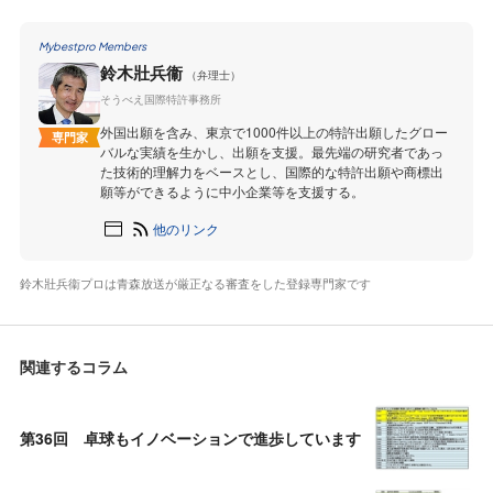
Mybestpro Members
鈴木壯兵衞
（弁理士）
そうべえ国際特許事務所
外国出願を含み、東京で1000件以上の特許出願したグロー
専門家
バルな実績を生かし、出願を支援。最先端の研究者であっ
た技術的理解力をベースとし、国際的な特許出願や商標出
願等ができるように中小企業等を支援する。
他のリンク
鈴木壯兵衞プロは青森放送が厳正なる審査をした登録専門家です
関連するコラム
第36回 卓球もイノベーションで進歩しています