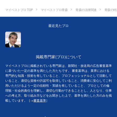
マイベストプロ TOP
マイベストプロ青森
青森の法律関連
青森の特
最近見たプロ
掲載専門家(プロ)について
マイベストプロに掲載されている専門家は、新聞社・放送局の広告審査基準
に基づいた一定の基準を満たした方たちです。 審査基準は、業界における
専門的な知識・技術を有していること、プロフェッショナルとして活動して
いること、適切な資格や許認可を取得していること、消費者に安心してご利
用いただけるよう一定の信頼性・実績を有していること、 プロとしての倫
理観・社会的責任を理解し、適切な行動ができることとし、人となり、仕事
への考え方、取り組み方などをお聞きした上で、基準を満たした方のみを掲
載しています。［→
審査基準
］