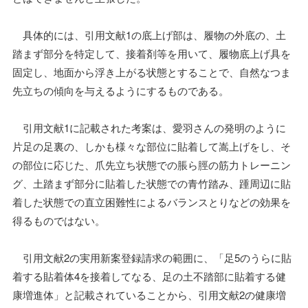
具体的には、引用文献1の底上げ部は、履物の外底の、土
踏まず部分を特定して、接着剤等を用いて、履物底上げ具を
固定し、地面から浮き上がる状態とすることで、自然なつま
先立ちの傾向を与えるようにするものである。
引用文献1に記載された考案は、愛羽さんの発明のように
片足の足裏の、しかも様々な部位に貼着して嵩上げをし、そ
の部位に応じた、爪先立ち状態での脹ら脛の筋力トレーニン
グ、土踏まず部分に貼着した状態での青竹踏み、踵周辺に貼
着した状態での直立困難性によるバランスとりなどの効果を
得るものではない。
引用文献2の実用新案登録請求の範囲に、「足5のうらに貼
着する貼着体4を接着してなる、足の土不踏部に貼着する健
康増進体」と記載されていることから、引用文献2の健康増