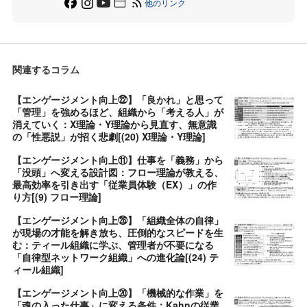
他のリンク
関連するコラム
【エンゲージメント向上㉒】「良かれ」と思って
「管理」を強めるほど、組織から「考える人」が
消えていく：X理論・Y理論から見直す、無意識
の「性悪説」が招く悲劇[(20) X理論・Y理論]
【エンゲージメント向上⑪】仕事を「義務」から
「没頭」へ変える設計図：フロー理論が教える、
最高効率を引き出す「従業員体験（EX）」の作
り方[(9) フロー理論]
【エンゲージメント向上㉖】「組織全体の自律」
が現場の才能を解き放ち、圧倒的なスピードを生
む：ティール組織に学ぶ、管理者が不要になる
「自律型ネットワーク組織」への進化論[(24) テ
ィール組織]
【エンゲージメント向上⑳】「機械的な作業」を
「魂の入った仕事」に変える条件：Kahnの従業