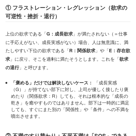
① フラストレーション・レグレッション（欲求の
可逆性・挫折・退行）
上位の欲求である「
G：成長欲求
」が満たされない（＝仕事
に手応えがない、成長実感がない）場合、人は無意識に、満
たしやすい下位の欲求である「
R：関係欲求
」や「
E：存在欲
求
」に戻り、そこを過剰に満たそうとします。これを「
欲求
の退行
」と呼びます。
「褒める」だけでは解決しないケース：
「成長実感
（G）」が持てない部下に対し、上司が優しく接したり褒
めたり（関係欲求：R）しても、それは根本的な「成長の
乾き」を癒やすものではありません。部下は一時的に満足
しても、すぐにまた別の「関係性」や「条件」への不満を
噴出させます。
② 不満のすり替わり：不平不満は「SOS」である