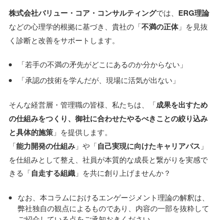
株式会社バリュー・コア・コンサルティング
では、
ERG理論
などの心理学的根拠に基づき、貴社の「
不満の正体
」を見抜
く診断と改善をサポートします。
「若手の不満の矛先がどこにあるのか分からない」
「承認の技術を学んだが、現場に活気が出ない」
そんな経営層・管理職の皆様、私たちは、「
成果を出すため
の仕組みをつくり、御社に合わせたやるべきことの絞り込み
と具体的施策
」を提供します。
「
能力開発の仕組み
」や「
自己実現に向けたキャリアパス
」
を仕組みとして整え、社員が本質的な成長と繋がりを実感で
きる「
自走する組織
」を共に創り上げませんか？
なお、本コラムにおけるエンゲージメント理論の解釈は、
弊社独自の観点によるものであり、内容の一部を抜粋して
ご紹介している点をご承知おきください