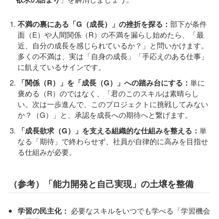
不満の裏にある「G（成長）」の挫折を探る：
部下が条件
面（E）や人間関係（R）の不満を漏らし始めたら、「最
近、自分の成長を感じられているか？」と問いかけます。
多くの不満は、実は「自身の成長」「手応えのある仕事」
に飢えているサインです。
「関係（R）」を「成長（G）」への踏み台にする：
単に
褒める（R）のではなく、「君のこのスキルは素晴らし
い。次は一歩進んで、このプロジェクトに挑戦してみない
か？（G）」と、承認を成長への期待へと繋げます。
「成長欲求（G）」を支える組織的な仕組みを整える：
単
なる「期待」で終わらせず、社員が自律的に高みを目指せ
る仕組みが必要。
（参考）「能力開発と自己実現」の土壌を整備
学習の民主化：
必要なスキルをいつでも学べる「学習機会