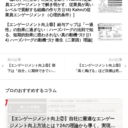
員エンゲージメントで解き明かす、従業員が高い
レベルで貢献する組織の作り方 [(18) Kahnの従
業員エンゲージメント（心理的条件）]
【エンゲージメント向上⑯】給与アップは「一過
性」の効果に過ぎない：ハーズバーグの法則で知
る、短期的効果に惑わされない真の動機づけ [(1
4) ハーズバーグの動機づけ 衛生（二要因）理論]
前の記事
次の記事
【エンゲージメント向上⑥】部
【エンゲージメント向上⑧】
下は「自分」に期待できている
「高く掲げる」ほど目標は死ん
か？：期待理論で紐解く、努力
でいく：ゴール設定理論が教え
を成果と報酬の「5つのチェック
る、意欲を燃やす「ストレッ
ポイント」[(4)期待理論②]
チ」のバランス[(6) ゴール（目
プロのおすすめするコラム
標）設定理論]
【エンゲージメント向上②】自社に最適なエンゲー
ジメント向上方法とは？24の理論から導く、実現可