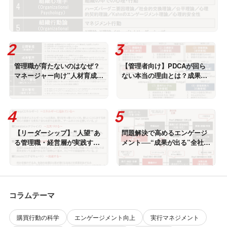
能なエンゲージメント向上 [科学的根拠に基づいた、
組織に最適なエンゲージメント・デザイン]
管理職が育たないのはなぜ？
【管理者向け】PDCAが回ら
マネージャー向け”人材育成5
ない本当の理由とは？成果が
原則”の導入ステップ [実行マ
出る“高速PDCA”の実践法 [実
ネジメント①]
行マネジメント(統合)]
【リーダーシップ】“人望”あ
問題解決で高めるエンゲージ
る管理職・経営層が実践する
メント──“成果が出る”全社取
リーダーシップの4Eとは？
組型の課題解決手法とは？
[リーダーシップ①]
[問題解決力①]
コラムテーマ
購買行動の科学
エンゲージメント向上
実行マネジメント