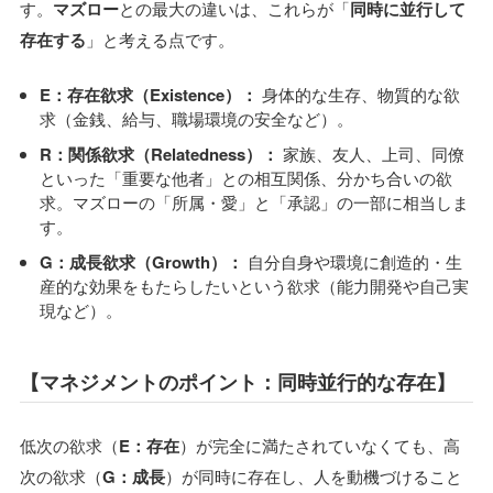
す。
マズロー
との最大の違いは、これらが「
同時に並行して
存在する
」と考える点です。
E：存在欲求（Existence）：
身体的な生存、物質的な欲
求（金銭、給与、職場環境の安全など）。
R：関係欲求（Relatedness）：
家族、友人、上司、同僚
といった「重要な他者」との相互関係、分かち合いの欲
求。マズローの「所属・愛」と「承認」の一部に相当しま
す。
G：成長欲求（Growth）：
自分自身や環境に創造的・生
産的な効果をもたらしたいという欲求（能力開発や自己実
現など）。
【マネジメントのポイント：同時並行的な存在】
低次の欲求（
E：存在
）が完全に満たされていなくても、高
次の欲求（
G：成長
）が同時に存在し、人を動機づけること