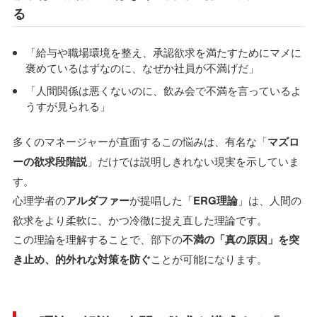
る
「給与や職場環境を整え、承認欲求を満たすためにマメに
褒めているはずなのに、なぜか社員が不満げだ」
「人間関係は悪くないのに、飲み会で不満を言っているよ
うすが見られる」
多くのマネージャーが直面するこの悩みは、有名な「
マズロ
ーの欲求段階説
」だけでは説明しきれない現実を示していま
す。
心理学者の
アルダファー
が提唱した「
ERG理論
」は、人間の
欲求をより柔軟に、かつ冷徹に捉え直した理論です。
この理論を理解することで、部下の
不満の「真の原因」を突
き止め、的外れな対策を防ぐ
ことが可能になります。