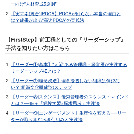
ー向け”人材育成5原則”
【実マネ(統合)|PDCA】PDCAが回らない本当の理由と
は？成果が出る“高速PDCA”の実践法
【FirstStep】前工程としての『リーダーシップ』
手法を知りたい方はこちら
【リーダー①|基本】“人望”ある管理職・経営層が実践する
リーダーシップ4Eとは？
【リーダー⑦|理念浸透】理念浸透しない組織は伸びな
い？“組織文化醸成”のステップ
【リーダー⑧|スタンス】優秀管理者のスタンス・マインド
とは？—4E＋「経験学習×探求思考」実践法
【リーダー⑨|エンゲージメント】生産性を変える──リー
ダーが取り組むべき仕組みと実践法