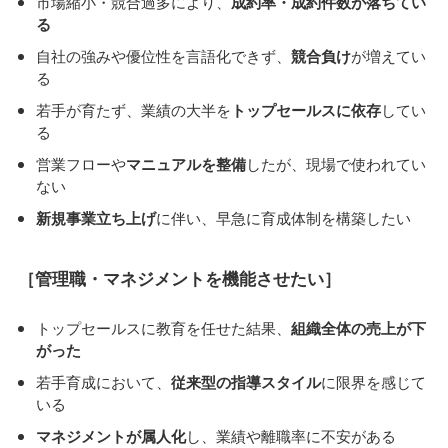
市場縮小・競合過多により、
成約率・成約件数が落ちてい
る
自社の強みや優位性を言語化できず、
競合負け
が増えてい
る
若手が育たず、業績の大半を
トップセールスに依存
してい
る
営業フローや
マニュアルを整備
したが、現場で使われてい
ない
新規事業立ち上げ
に伴い、早急に育成体制を構築したい
［管理職・マネジメントを機能させたい］
トップセールスに教育を任せた結果、
組織全体の売上が下
がった
若手育成において、
従来型の指導スタイル
に限界を感じて
いる
マネジメントが属人化
し、業績や離職率に不安がある