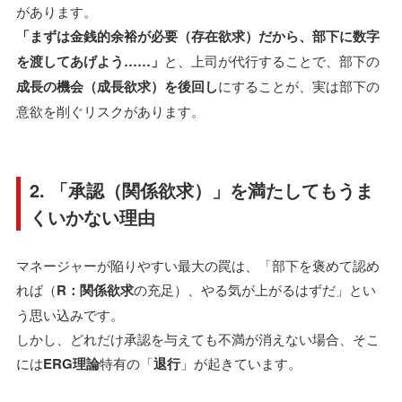
があります。
「まずは金銭的余裕が必要（存在欲求）だから、部下に数字
を渡してあげよう……」
と、上司が代行することで、部下の
成長の機会（成長欲求）を後回し
にすることが、実は部下の
意欲を削ぐリスクがあります。
2. 「承認（関係欲求）」を満たしてもうま
くいかない理由
マネージャーが陥りやすい最大の罠は、「部下を褒めて認め
れば（
R：関係欲求
の充足）、やる気が上がるはずだ」とい
う思い込みです。
しかし、どれだけ承認を与えても不満が消えない場合、そこ
には
ERG理論
特有の「
退行
」が起きています。