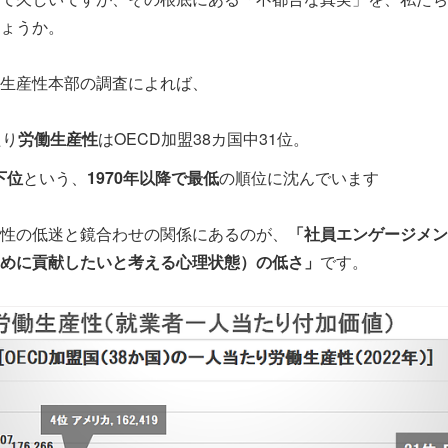
ょうか。
生産性本部の調査によれば、
たり
労働生産性
はOECD加盟38カ国中31位。
下位
という、
1970年以降で最低
の順位に沈んでいます
性の低迷と鏡合わせの関係にあるのが、
「社員エンゲージメン
めに貢献したいと考える心理状態）の低さ」
です。