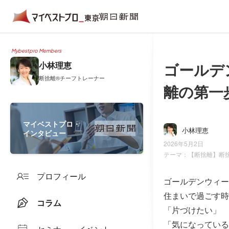
Mybestpro Members
ゴールデ
小林理恵
断捨離®チーフトレーナー
離の第一
マイベストプロ・
小林理恵
インタビュー
2026年5月2日
テーマ：
【断捨離】断
プロフィール
ゴールデンウィー
住まいで過ごす時
コラム
「片づけたい」
「気になっている