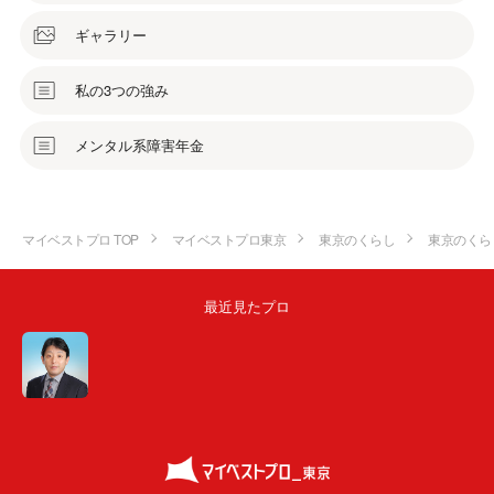
ギャラリー
私の3つの強み
メンタル系障害年金
マイベストプロ TOP
マイベストプロ東京
東京のくらし
東京のくら
最近見たプロ