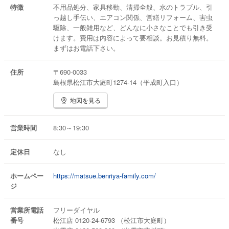
特徴
不用品処分、家具移動、清掃全般、水のトラブル、引
っ越し手伝い、エアコン関係、営繕リフォーム、害虫
駆除、一般雑用など、どんなに小さなことでも引き受
けます。費用は内容によって要相談。お見積り無料。
まずはお電話下さい。
住所
〒690-0033
島根県松江市大庭町1274-14（平成町入口）
地図を見る
営業時間
8:30～19:30
定休日
なし
ホームペー
https://matsue.benriya-family.com/
ジ
営業所電話
フリーダイヤル
番号
松江店 0120-24-6793 （松江市大庭町）