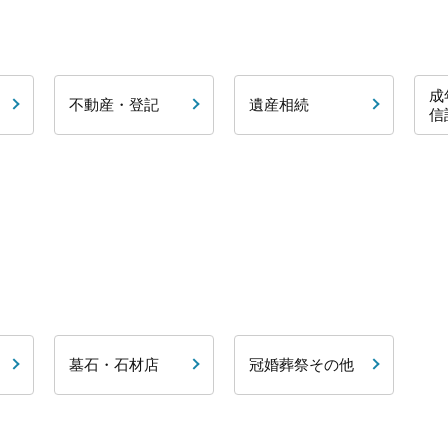
成
不動産・登記
遺産相続
信
墓石・石材店
冠婚葬祭その他