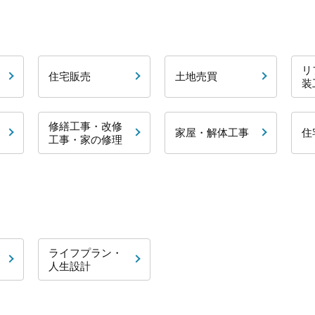
リ
住宅販売
土地売買
装
修繕工事・改修
家屋・解体工事
住
工事・家の修理
ライフプラン・
人生設計