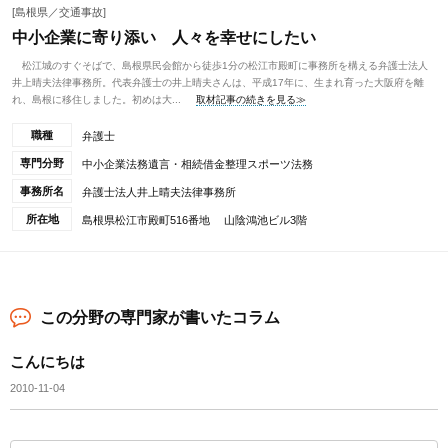
[島根県／交通事故]
中小企業に寄り添い 人々を幸せにしたい
松江城のすぐそばで、島根県民会館から徒歩1分の松江市殿町に事務所を構える弁護士法人
井上晴夫法律事務所。代表弁護士の井上晴夫さんは、平成17年に、生まれ育った大阪府を離
れ、島根に移住しました。初めは大...
取材記事の続きを見る≫
職種
弁護士
専門分野
中小企業法務遺言・相続借金整理スポーツ法務
事務所名
弁護士法人井上晴夫法律事務所
所在地
島根県松江市殿町516番地 山陰鴻池ビル3階
この分野の専門家が書いたコラム
こんにちは
2010-11-04