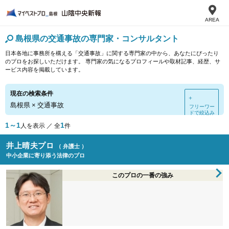
AREA
島根県の交通事故の専門家・コンサルタント
日本各地に事務所を構える「交通事故」に関する専門家の中から、あなたにぴったり
のプロをお探しいただけます。 専門家の気になるプロフィールや取材記事、経歴、サ
ービス内容を掲載しています。
現在の検索条件
＋
島根県
×
交通事故
フリーワー
ドで絞込み
1～1
1
人を表示 ／ 全
件
井上晴夫プロ
（ 弁護士 ）
中小企業に寄り添う法律のプロ
このプロの一番の強み