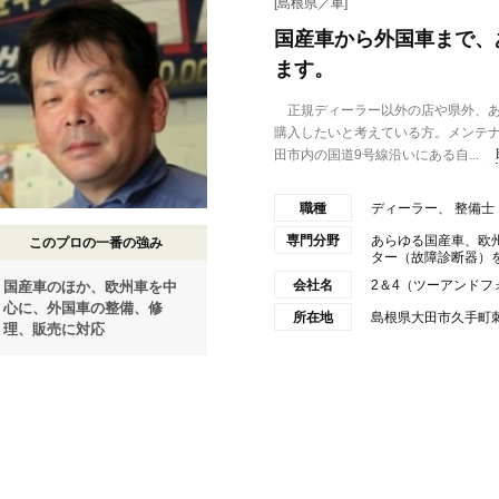
[島根県／車]
国産車から外国車まで、
ます。
正規ディーラー以外の店や県外、あ
購入したいと考えている方。メンテ
田市内の国道9号線沿いにある自...
職種
ディーラー、 整備士
専門分野
あらゆる国産車、欧
このプロの一番の強み
ター（故障診断器）をも
会社名
2＆4（ツーアンドフ
国産車のほか、欧州車を中
心に、外国車の整備、修
所在地
島根県大田市久手町刺鹿
理、販売に対応