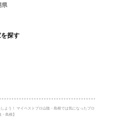
縄県
家を探す
しよう！ マイベストプロ山陰・島根では気になったプロ
陰・島根】