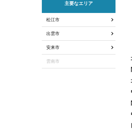
主要なエリア
松江市
出雲市
安来市
雲南市