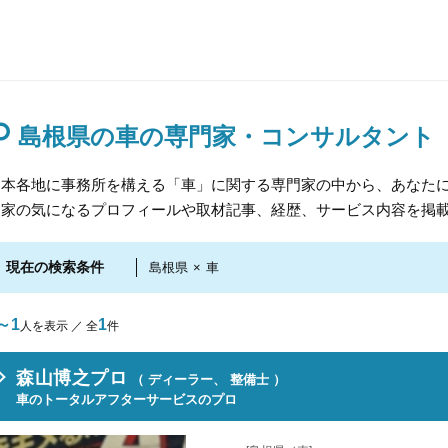
島根県の車の専門家・コンサルタント
日本各地に事務所を構える「車」に関する専門家の中から、あなたに
門家の気になるプロフィールや取材記事、経歴、サービス内容を掲
現在の検索条件
島根県
×
車
～1
1
人を表示 ／ 全
件
森山博之プロ
（ ディーラー、 整備士 ）
車のトータルアフターサービスのプロ