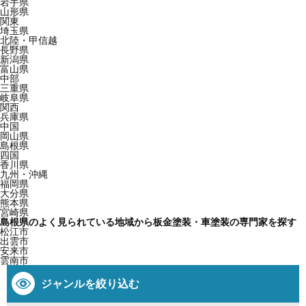
岩手県
山形県
関東
埼玉県
北陸・甲信越
長野県
新潟県
富山県
中部
三重県
岐阜県
関西
兵庫県
中国
岡山県
島根県
四国
香川県
九州・沖縄
福岡県
大分県
熊本県
宮崎県
島根県のよく見られている地域から板金塗装・車塗装の専門家を探す
松江市
出雲市
安来市
雲南市
ジャンルを絞り込む