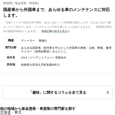
[島根県／板金塗装・車塗装]
国産車から外国車まで、あらゆる車のメンテナンスに対応
します。
正規ディーラー以外の店や県外、あるいはネットで外国車を購入した方、またはこれから購
入したいと考えている方。メンテナンスに不安を感じたことはありませんか。 島根県大田市
内の国道9号線沿いにある自...
取材記事の続きを見る≫
職種
ディーラー、 整備士
専門分野
あらゆる国産車、欧州車を中心とした外国車の車検、点検、整備、修理
テスター（故障診断器）をもとにし...
会社名
2＆4（ツーアンドフォー）有限会社
所在地
島根県大田市久手町刺鹿495-3
「趣味」に関するコラムを全て見る
他の地域から板金塗装・車塗装の専門家を探す
北海道・東北