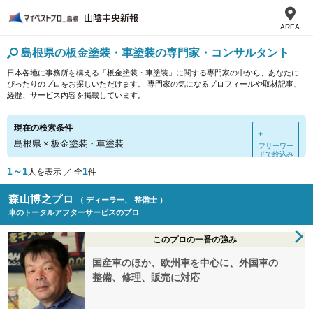
AREA
島根県の板金塗装・車塗装の専門家・コンサルタント
日本各地に事務所を構える「板金塗装・車塗装」に関する専門家の中から、あなたに
ぴったりのプロをお探しいただけます。 専門家の気になるプロフィールや取材記事、
経歴、サービス内容を掲載しています。
現在の検索条件
＋
島根県
×
板金塗装・車塗装
フリーワー
ドで絞込み
1～1
1
人を表示 ／ 全
件
森山博之プロ
（ ディーラー、 整備士 ）
車のトータルアフターサービスのプロ
このプロの一番の強み
国産車のほか、欧州車を中心に、外国車の
整備、修理、販売に対応