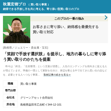
秋重宏樹プロ
（ 買い取り事業 ）
納得できる手放し方を共に考える、寄り添い型買い取りのプロ
このプロの一番の強み
お客さまに寄り添い、納得感を最優先する
買い取り対応
[島根県／ジュエリー・貴金属・宝石]
「笑顔で手放す選択肢」を提示し、地方の暮らしに寄り添
う買い取りのかたちを提案
昨今は「終活」「生前整理」という言葉が浸透し、人生のエンディングを前向きに捉える人
が増えています。準備の一環として家財を仕分け、身辺を整える中で出てきた思い出の品など
を、必要とする人へつなぐ事業...
取材記事の続きを見る≫
職種
買い取り事業
専門分野
会社名
グリーンアセット合同会社
所在地
島根県益田市乙吉町イ344-12-101