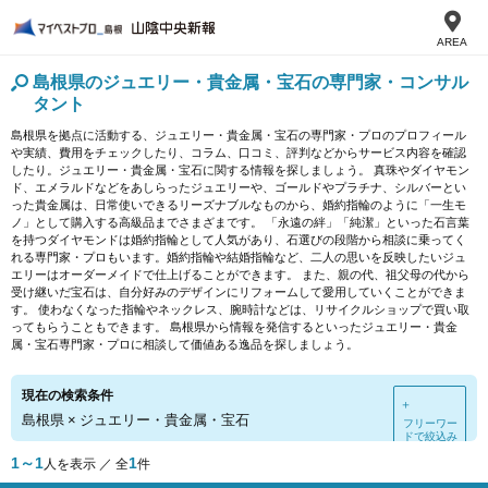
AREA
島根県のジュエリー・貴金属・宝石の専門家・コンサル
タント
島根県を拠点に活動する、ジュエリー・貴金属・宝石の専門家・プロのプロフィール
や実績、費用をチェックしたり、コラム、口コミ、評判などからサービス内容を確認
したり。ジュエリー・貴金属・宝石に関する情報を探しましょう。 真珠やダイヤモン
ド、エメラルドなどをあしらったジュエリーや、ゴールドやプラチナ、シルバーとい
った貴金属は、日常使いできるリーズナブルなものから、婚約指輪のように「一生モ
ノ」として購入する高級品までさまざまです。 「永遠の絆」「純潔」といった石言葉
を持つダイヤモンドは婚約指輪として人気があり、石選びの段階から相談に乗ってく
れる専門家・プロもいます。婚約指輪や結婚指輪など、二人の思いを反映したいジュ
エリーはオーダーメイドで仕上げることができます。 また、親の代、祖父母の代から
受け継いだ宝石は、自分好みのデザインにリフォームして愛用していくことができま
す。 使わなくなった指輪やネックレス、腕時計などは、リサイクルショップで買い取
ってもらうこともできます。 島根県から情報を発信するといったジュエリー・貴金
属・宝石専門家・プロに相談して価値ある逸品を探しましょう。
現在の検索条件
＋
島根県
×
ジュエリー・貴金属・宝石
フリーワー
ドで絞込み
1～1
1
人を表示 ／ 全
件