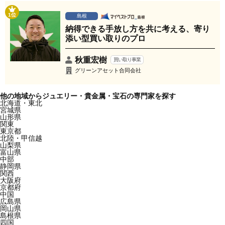
1位
島根
納得できる手放し方を共に考える、寄り
添い型買い取りのプロ
秋重宏樹
買い取り事業
グリーンアセット合同会社
他の地域からジュエリー・貴金属・宝石の専門家を探す
北海道・東北
宮城県
山形県
関東
東京都
北陸・甲信越
山梨県
富山県
中部
静岡県
関西
大阪府
京都府
中国
広島県
岡山県
島根県
四国