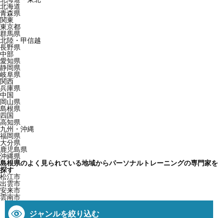
北海道
青森県
関東
東京都
群馬県
北陸・甲信越
長野県
中部
愛知県
静岡県
岐阜県
関西
兵庫県
中国
岡山県
島根県
四国
高知県
九州・沖縄
福岡県
大分県
鹿児島県
沖縄県
島根県のよく見られている地域からパーソナルトレーニングの専門家を
探す
松江市
出雲市
安来市
雲南市
ジャンルを絞り込む