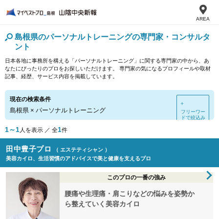
AREA
島根県のパーソナルトレーニングの専門家・コンサルタ
ント
日本各地に事務所を構える「パーソナルトレーニング」に関する専門家の中から、あ
なたにぴったりのプロをお探しいただけます。 専門家の気になるプロフィールや取材
記事、経歴、サービス内容を掲載しています。
現在の検索条件
＋
島根県
×
パーソナルトレーニング
フリーワー
ドで絞込み
1～1
1
人を表示 ／ 全
件
田中豊子プロ
（ エステティシャン ）
美容カイロ、生活習慣のアドバイスで美と健康を支えるプロ
このプロの一番の強み
腰痛や生理痛・肩こりなどの悩みを姿勢か
ら整えていく美容カイロ