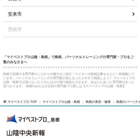
安来市
雲南市
「マイベストプロ山陰・島根」で島根、パーソナルトレーニングの専門家・プロをご
覧のみなさまへ
島根で活躍する専門家のこだわりや魅力をご紹介！ライターの取材記事をもとに一挙掲載して
います。パーソナルトレーニングの専門家が気になったら今すぐ相談しよう！ マイベストプロ
山陰・島根では気になったプロにはその場で相談もできます。あなたにあった専門家がきっと
見つかります。 島根のみんなが注目の専門家プロ探しは【マイベストプロ山陰・島根】
マイベストプロ TOP
マイベストプロ山陰・島根
島根の美容・健康
島根のパーソナ