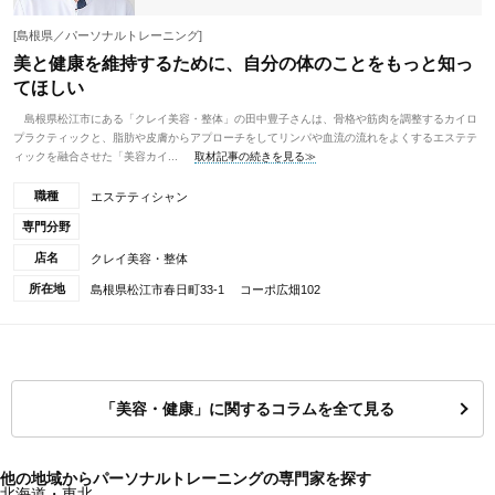
[島根県／パーソナルトレーニング]
美と健康を維持するために、自分の体のことをもっと知っ
てほしい
島根県松江市にある「クレイ美容・整体」の⽥中豊⼦さんは、⾻格や筋⾁を調整するカイロ
プラクティックと、脂肪や⽪膚からアプローチをしてリンパや⾎流の流れをよくするエステテ
ィックを融合させた「美容カイ...
取材記事の続きを見る≫
職種
エステティシャン
専門分野
店名
クレイ美容・整体
所在地
島根県松江市春日町33-1 コーポ広畑102
「美容・健康」に関するコラムを全て見る
他の地域からパーソナルトレーニングの専門家を探す
北海道・東北