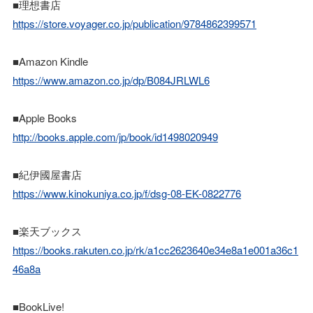
■理想書店
https://store.voyager.co.jp/publication/9784862399571
■Amazon Kindle
https://www.amazon.co.jp/dp/B084JRLWL6
■Apple Books
http://books.apple.com/jp/book/id1498020949
■紀伊國屋書店
https://www.kinokuniya.co.jp/f/dsg-08-EK-0822776
■楽天ブックス
https://books.rakuten.co.jp/rk/a1cc2623640e34e8a1e001a36c1
46a8a
■BookLive!