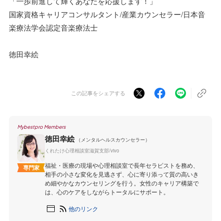
「一歩前進して輝くあなたを応援します！」
国家資格キャリアコンサルタント/産業カウンセラー/日本音
楽療法学会認定音楽療法士
徳田幸絵
この記事をシェアする
Mybestpro Members
徳田幸絵
（メンタルヘルスカウンセラー）
くれたけ心理相談室滋賀支部/vivo
福祉・医療の現場や心理相談室で長年セラピストを務め、
専門家
相手の小さな変化を見逃さず、心に寄り添って質の高いき
め細やかなカウンセリングを行う。女性のキャリア構築で
は、心のケアをしながらトータルにサポート。
他のリンク