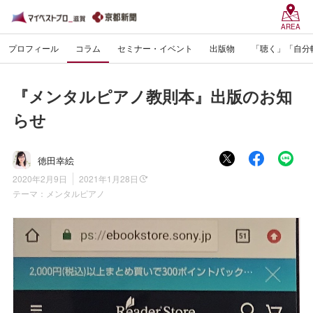
AREA
プロフィール
コラム
セミナー・イベント
出版物
「聴く」「自分
『メンタルピアノ教則本』出版のお知
らせ
徳田幸絵
2020年2月9日
2021年1月28日
テーマ：
メンタルピアノ