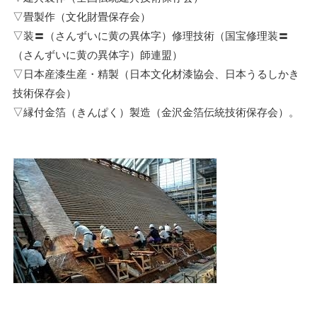
▽畳製作（文化財畳保存会）
▽装〓（さんずいに黄の異体字）修理技術（国宝修理装〓
（さんずいに黄の異体字）師連盟）
▽日本産漆生産・精製（日本文化材漆協会、日本うるしかき
技術保存会）
▽縁付金箔（きんぱく）製造（金沢金箔伝統技術保存会）。