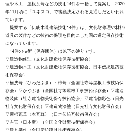
理や木工、屋根瓦葺などの技術14件を一括して提案し、2020
年11月頃に「ユネスコ」で審議決定される見通しだといわれ
ています。
提案する「伝統木造建築技術14件」は、文化財修理や材料/
道具の製作などの技術の保護を目的にした国の選定保存技術
になっています。
14件の技術（保存団体）は以下の通りです。
▽建造物修理（文化財建造物保存技術協会）
▽建造物木工（文化財建造物保存技術協会、日本伝統建築技
術保存会）
▽檜皮葺（ひわだぶき）・柿葺（全国社寺等屋根工事技術保
存会）▽かやぶき（全国社寺等屋根工事技術保存会）▽建造
物装飾（社寺建造物美術保存技術協会）▽建造物彩色（日光
社寺文化財保存会）▽建造物漆塗（日光社寺文化財保存会）
▽屋根瓦葺〈本瓦葺〉（日本伝統瓦技術保存会）
▽左官〈日本壁〉（全国文化財壁技術保存会）
▽建具製作（全国伝統建具技術保存会）