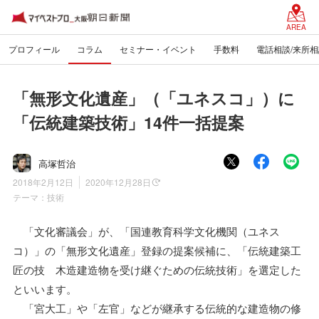
AREA
プロフィール
コラム
セミナー・イベント
手数料
電話相談/来所相
「無形文化遺産」（「ユネスコ」）に
「伝統建築技術」14件一括提案
高塚哲治
2018年2月12日
2020年12月28日
テーマ：
技術
「文化審議会」が、「国連教育科学文化機関（ユネス
コ）」の「無形文化遺産」登録の提案候補に、「伝統建築工
匠の技 木造建造物を受け継ぐための伝統技術」を選定した
といいます。
「宮大工」や「左官」などが継承する伝統的な建造物の修