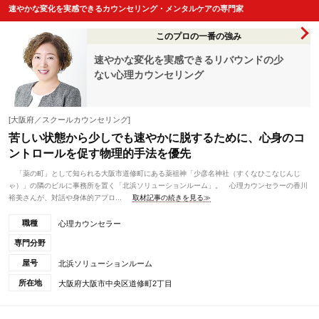
速やかな変化を実感できるカウンセリング・メンタルケアの専門家
このプロの一番の強み
速やかな変化を実感できるリバウンドの少
ない心理カウンセリング
[大阪府／スクールカウンセリング]
苦しい状態から少しでも速やかに脱するために、心身のコ
ントロールを促す物理的手法を優先
「薬の町」として知られる大阪市道修町にある薬祖神「少彦名神社（すくなひこなじんじ
ゃ）」の隣のビルに事務所を置く「北浜ソリューションルーム」。 心理カウンセラーの香川
裕美さんが、対話や身体的アプロ...
取材記事の続きを見る≫
職種
心理カウンセラー
専門分野
屋号
北浜ソリューションルーム
所在地
大阪府大阪市中央区道修町2丁目