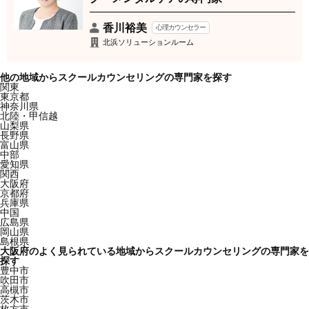
香川裕美
心理カウンセラー
北浜ソリューションルーム
他の地域からスクールカウンセリングの専門家を探す
関東
東京都
神奈川県
北陸・甲信越
山梨県
長野県
富山県
中部
愛知県
関西
大阪府
京都府
兵庫県
中国
広島県
岡山県
島根県
大阪府のよく見られている地域からスクールカウンセリングの専門家を
探す
豊中市
吹田市
高槻市
茨木市
枚方市