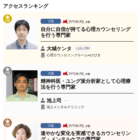
アクセスランキング
1位
大阪
自分に自信が持てる心理カウンセリング
を行う専門家
大城ケンタ
公認心理師
心理カウンセリングルーム∞ひびき
2位
大阪
精神科医・ユング派分析家として心理療
法を行う専門家
池上司
池上メンタルクリニック
3位
大阪
速やかな変化を実感できるカウンセリン
グ・メンタルケアの専門家