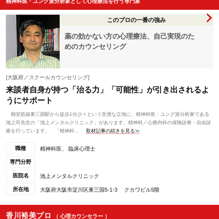
精神科医・ユング派分析家として心理療法を行う専門家
このプロの一番の強み
薬の効かない方の心理療法、自己実現のた
めのカウンセリング
[大阪府／スクールカウンセリング]
来談者自身が持つ「治る力」「可能性」が引き出されるよ
うにサポート
御堂筋線東三国駅から徒歩1分少々という至便な立地に、精神科医・ユング派分析家である
池上司先生の「池上メンタルクリニック」があります。精神科／心療内科の保険診療・自由診
療を行っています。 「精神科...
取材記事の続きを見る≫
職種
精神科医、 臨床心理士
専門分野
医院名
池上メンタルクリニック
所在地
大阪府大阪市淀川区東三国5-1-3 クカワビル5階
香川裕美プロ
（ 心理カウンセラー ）