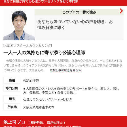
自分に自信が持てる心理カウンセリングを行う専門家
このプロの一番の強み
あなたも気づいていない心の声を聴き、お
悩み解決に導く
[大阪府／スクールカウンセリング]
一人一人の気持ちに寄り添う公認心理師
公認心理師の大城ケンタさんは、仕事や人間関係、自身の心の悩みなど、一人で抱えきれな
い苦しみを持つクライアントの気持ちに寄り添い、話をしっかり聞いた上で具体的な問題解決
に導いていきます。大城さんの...
取材記事の続きを見る≫
職種
公認心理師
専門分野
● 人間関係のストレス● 自分探しのサポート● 憂うつ、寂しさ、悲し
み、孤独感、不安など● 自分に自信...
屋号
心理カウンセリングルーム∞ひびき
所在地
大阪府八尾市南木の本
池上司プロ
（ 精神科医、 臨床心理士 ）