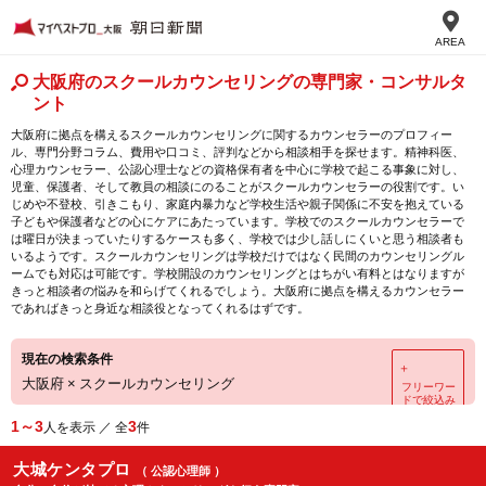
AREA
大阪府のスクールカウンセリングの専門家・コンサルタ
ント
大阪府に拠点を構えるスクールカウンセリングに関するカウンセラーのプロフィー
ル、専門分野コラム、費用や口コミ、評判などから相談相手を探せます。精神科医、
心理カウンセラー、公認心理士などの資格保有者を中心に学校で起こる事象に対し、
児童、保護者、そして教員の相談にのることがスクールカウンセラーの役割です。い
じめや不登校、引きこもり、家庭内暴力など学校生活や親子関係に不安を抱えている
子どもや保護者などの心にケアにあたっています。学校でのスクールカウンセラーで
は曜日が決まっていたりするケースも多く、学校では少し話しにくいと思う相談者も
いるようです。スクールカウンセリングは学校だけではなく民間のカウンセリングル
ームでも対応は可能です。学校開設のカウンセリングとはちがい有料とはなりますが
きっと相談者の悩みを和らげてくれるでしょう。大阪府に拠点を構えるカウンセラー
であればきっと身近な相談役となってくれるはずです。
現在の検索条件
＋
大阪府
×
スクールカウンセリング
フリーワー
ドで絞込み
1～3
3
人を表示 ／ 全
件
大城ケンタプロ
（ 公認心理師 ）