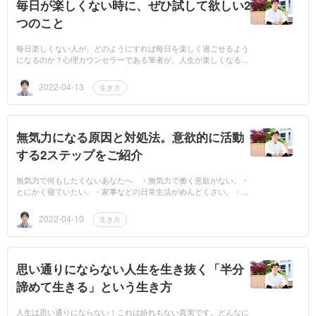
毎日が楽しくない時に、ぜひ試して欲しい2
つのこと
毎日楽しくない人が、どのようにすれば毎日を楽しく過ごせるよう
になるのか？心理カウンセラーである筆者が、人生が楽しくなる方
法をご紹介します。この記事を読むことで、あなたの人生が変わる
キッカ...
2022-04-13
生き方
無気力になる原因と対処法。意欲的に活動
する2ステップをご紹介
無気力で何もしたくないあなたへ ・無気力で働く意欲がない。・
とにかく寝ていたい。・家事などの日常生活がめんどくさい。・元
気に行動できない自分が情けない。 そんなあなたに質問します。
「最近、...
2022-04-10
生き方
思い通りにならない人生を生き抜く「半分
諦めて生きる」という生き方
人生は思い通りにならない！これは紛れもない真実です。どんなに