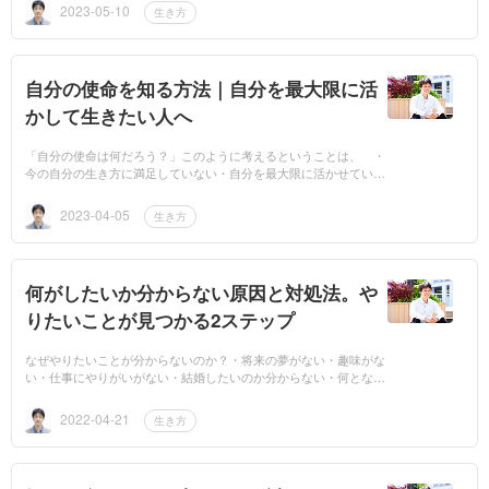
縁によ...
2023-05-10
生き方
自分の使命を知る方法｜自分を最大限に活
かして生きたい人へ
「自分の使命は何だろう？」このように考えるということは、 ・
今の自分の生き方に満足していない・自分を最大限に活かせていな
い感覚がある・社会貢献したいけど、それが形になっていない そ
ういった...
2023-04-05
生き方
何がしたいか分からない原因と対処法。や
りたいことが見つかる2ステップ
なぜやりたいことが分からないのか？・将来の夢がない・趣味がな
い・仕事にやりがいがない・結婚したいのか分からない・何となく
毎日が過ぎていくこのように、なぜやりたいことが分からないの
か？...
2022-04-21
生き方