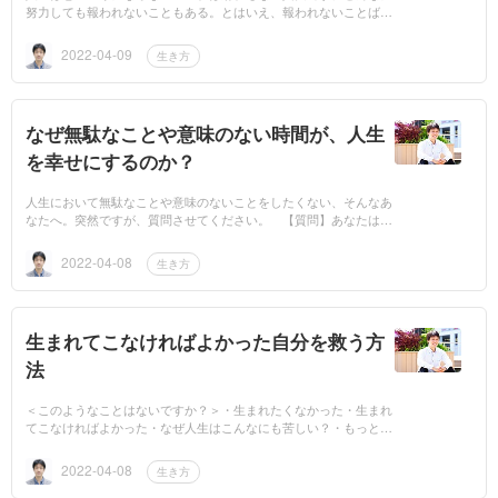
努力しても報われないこともある。とはいえ、報われないことばか
りでは人生は苦痛でしかありません。筆者は「苦しい人生を何と
か...
2022-04-09
生き方
なぜ無駄なことや意味のない時間が、人生
を幸せにするのか？
人生において無駄なことや意味のないことをしたくない、そんなあ
なたへ。突然ですが、質問させてください。 【質問】あなたは、
いま幸せですか？人生を幸せに生きていますか？ これは結構、難
しい...
2022-04-08
生き方
生まれてこなければよかった自分を救う方
法
＜このようなことはないですか？＞・生まれたくなかった・生まれ
てこなければよかった・なぜ人生はこんなにも苦しい？・もっと楽
に生きたい・何のために生きるのか？ ①なぜ生まれてこなければ
よかった...
2022-04-08
生き方