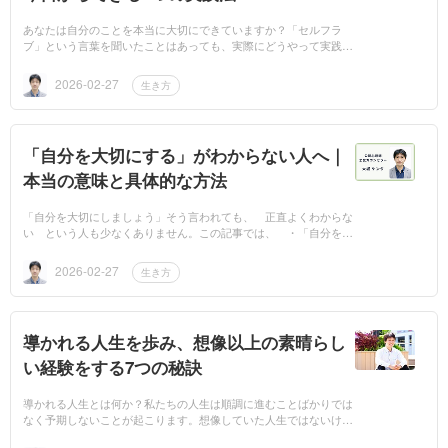
あなたは自分のことを本当に大切にできていますか？「セルフラ
ブ」という言葉を聞いたことはあっても、実際にどうやって実践す
ればいいのか、よくわからない人も多いかもしれません。 セルフ
ラブとは、ただ自...
2026-02-27
生き方
「自分を大切にする」がわからない人へ｜
本当の意味と具体的な方法
「自分を大切にしましょう」そう言われても、 正直よくわからな
い という人も少なくありません。この記事では、 ・「自分を大
切にする」の本当の意味・なぜそれが難しいのか・今日からできる
具体的な方...
2026-02-27
生き方
導かれる人生を歩み、想像以上の素晴らし
い経験をする7つの秘訣
導かれる人生とは何か？私たちの人生は順調に進むことばかりでは
なく予期しないことが起こります。想像していた人生ではないけれ
ど、今の人生も悪くない。むしろ何かに導かれるような出来事やご