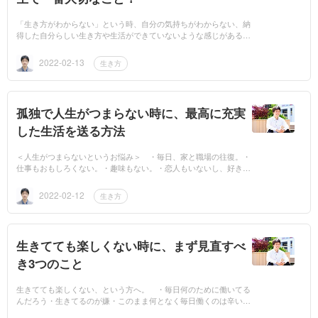
「生き方がわからない」という時、自分の気持ちがわからない、納
得した自分らしい生き方や生活ができていないような感じがあるか
もしれません。 ・やりたい仕事もない・好きな趣味もない・で
も、働かな...
2022-02-13
生き方
孤独で人生がつまらない時に、最高に充実
した生活を送る方法
＜人生がつまらないというお悩み＞ ・毎日、家と職場の往復。・
仕事もおもしろくない。・趣味もない。・恋人もいないし、好きな
人もいない。・周りはみんな結婚したり・彼氏がいたりで焦るばか
り。・休...
2022-02-12
生き方
生きてても楽しくない時に、まず見直すべ
き3つのこと
生きてても楽しくない、という方へ。 ・毎日何のために働いてる
んだろう・生きてるのが嫌・このまま何となく毎日働くのは辛い・
苦しい仕事をするのが嫌・人間関係が苦痛・やりたい事もないし、