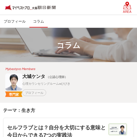
AREA
プロフィール
コラム
コラム
Mybestpro Members
大城ケンタ
（公認心理師）
心理カウンセリングルーム∞ひびき
プロフィール
専門家
テーマ：生き方
セルフラブとは？自分を大切にする意味と
今日からできる7つの実践法