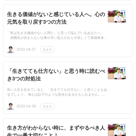
生きる価値がないと感じている人へ。心の
元気を取り戻す3つの方法
「私は生きる価値のない人間だ」と思って悩んでいるあなたへ。
就職先が決まらない仕事が辛い恋人がおらず寂しくて孤独将来に
希望が持てない このような状況で、生きる価値を見出せずに、
悩んで...
2022-04-07
生き方
「生きてても仕方ない」と思う時に読むべ
き3つの対処法
長い人生を生きていると、「生きてても仕方ない」と思うこともあ
るでしょう。 例えば以下のような状況があるかもしれません。
・友達いない、恋人いない・やりたいことがない・就職活動がう
まくいか...
2022-04-06
生き方
生き方がわからない時に、まずやるべき人
生で一番大切なこと！