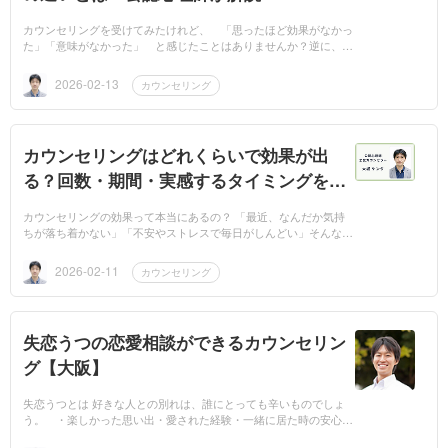
カウンセリングを受けてみたけれど、 「思ったほど効果がなかっ
た」「意味がなかった」 と感じたことはありませんか？逆に、
「不安に感じることが減った」「心が晴れて前向きになった」「人
間関係...
2026-02-13
カウンセリング
カウンセリングはどれくらいで効果が出
る？回数・期間・実感するタイミングを専
門家が解説
カウンセリングの効果って本当にあるの？ 「最近、なんだか気持
ちが落ち着かない」「不安やストレスで毎日がしんどい」そんな悩
みを抱えていませんか？カウンセリングを受けてみたいと思って
も、以下のよ...
2026-02-11
カウンセリング
失恋うつの恋愛相談ができるカウンセリン
グ【大阪】
失恋うつとは 好きな人との別れは、誰にとっても辛いものでしょ
う。 ・楽しかった思い出・愛された経験・一緒に居た時の安心
感・あの時の幸せだった自分 そういったことに加えて「心の支