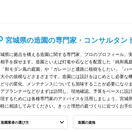
宮城県の造園の専門家・コンサルタン
宮城県に拠点を構える造園に関する専門家、プロのプロフィール、
談相手を探せます。造園といえば灯篭や石などを配置した「純和風
は「和モダン風の庭園」や「ガレージと通路に植樹をしたい」「ハ
や大小の規模などさまざまです。造園には設計をはじめとし必要な
ろどりの変化、メンテナンスについても加味することが必要になり
リアプランナーなどがまずは訪問し、現地確認。予算をベースに設
実現するためには各種専門家のアドバイスを活用しましょう。宮城
気軽に相談してみてください。きっと理想の庭づくりに近づくお手
造園業者の選び方
造園の資格