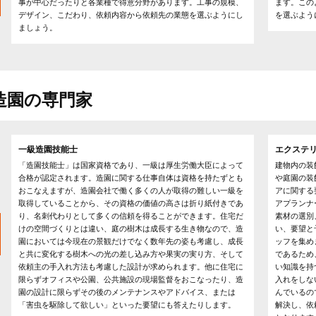
事が中心だったりと各業種で得意分野があります。工事の規模、
ます。この
デザイン、こだわり、依頼内容から依頼先の業態を選ぶようにし
を選ぶよう
ましょう。
造園の専門家
一級造園技能士
エクステ
「造園技能士」は国家資格であり、一級は厚生労働大臣によって
建物内の装
合格が認定されます。造園に関する仕事自体は資格を持たずとも
や庭園の装
おこなえますが、造園会社で働く多くの人が取得の難しい一級を
アに関する
取得していることから、その資格の価値の高さは折り紙付きであ
アプランナ
り、名刺代わりとして多くの信頼を得ることができます。住宅だ
素材の選別
けの空間づくりとは違い、庭の樹木は成長する生き物なので、造
い、要望と
園においては今現在の景観だけでなく数年先の姿も考慮し、成長
ッフを集め
と共に変化する樹木への光の差し込み方や果実の実り方、そして
であるため
依頼主の手入れ方法も考慮した設計が求められます。他に住宅に
い知識を持
限らずオフィスや公園、公共施設の現場監督をおこなったり、造
入れをしな
園の設計に限らずその後のメンテナンスやアドバイス、または
んでいるの
「害虫を駆除して欲しい」といった要望にも答えたりします。
解決し、依