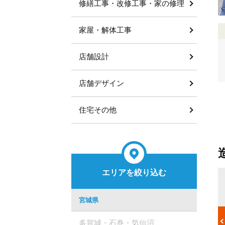
修繕工事・改修工事・家の修理
家屋・解体工事
店舗設計
店舗デザイン
住宅その他
エリアを絞り込む
料金体系
取るようにし
造園工事の料金は、『植樹の本数』『時間単位』の2通りが存在
宮城県
記せず『一
します。植樹の本数ベースの場合は木の大きさや本数でおおよそ
。造園工事は
の金額が決まります。いっぽう時間単位では施工に携わる職人の
多賀城・石巻・気仙沼