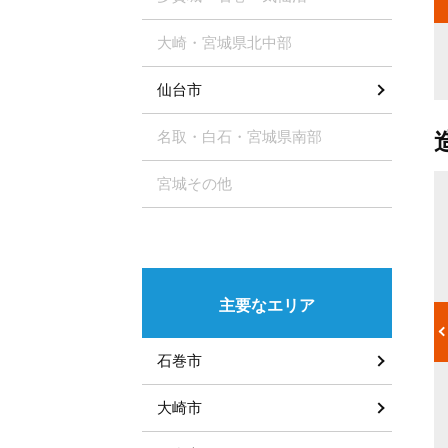
ます。工程を
人数×時間が見積りの内容になります。料金は単に施工の材料や
それでは正規
職人の人数だけでなく廃材などの処分費用なども発生します。抜
業が入ってい
け漏れのないように総額をしっかり把握して業者の選定を行いま
大崎・宮城県北中部
しょう。
仙台市
名取・白石・宮城県南部
宮城その他
造園職人
宅の外、外構
デザイナーの設計をもとに、実際に外構や土木の施工と塗装、庭
、エクステリ
の手入れ、害虫駆除をおこなう人のことです。設計をもとに0か
がエクステリ
ら施工するほか、外構にヒビが入っていたり雨漏りをしていたり
などといった
と、老朽化した建物の改装、メンテナンス、清掃作業もおこない
主要なエリア
管理をおこな
ます。庭園で起きたトラブル、悩みに関して実際に対処するため
を持ったスタ
の知識、ノウハウが豊富であり、依頼主が持つ多くの悩みを解決
の外側の境界
してくれます。
石巻市
るよう、詳し
いたい」「手
齢者のみで住
大崎市
ような悩みを
のが主な仕事