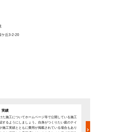
境
丘3-2-20
 実績
見積書の確認
けた施工についてホームページ等で公開している施工
依頼を検討する場合は必ず2
認するようにしましょう。自身がつくりたい庭のテイ
ましょう。また、提示され
や施工実績とともに費用が掲載されている場合もあり
式』という書き方をする業