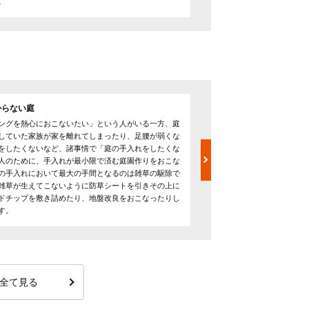
。
からない庭
荒れた庭の手入れ
ングを熱心におこないたい」という人がいる一方、庭
面倒で手入れを怠っている
していた家族が家を離れてしまったり、足腰が弱くな
びてしまい、せっかくの庭
をしたくないなど、諸事情で「庭の手入れをしたくな
す。荒れてしまった庭の手
人のために、手入れが最小限で済む庭園作りをおこな
するため、特に夏場は汚れ
の手入れにおいて最大の手間となるのは雑草の駆除で
軽装に着替え、虫に刺され
雑草が生えてこないように防草シートを引きその上に
す。ぼうぼうに繁ってしま
ドチップを敷き詰めたり、地盤改良をおこなったりし
どで樹木を剪定し、ちりと
す。
を散布したりなどのサービ
全て見る