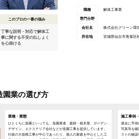
職種
解体工事業
専門分野
このプロの一番の強み
会社名
株式会社グリーン環
丁寧な説明・対応で解体工
所在地
宮城県仙台市青葉区桜ケ
事に関する不安の払しょく
を心掛ける
造園業の選び方
業種・業態
施工事例・
ひとくちに造園といっても、造園業者、庭師・植木屋、ガーデン
過去に手掛
デザイン、エクステリア会社などが造園工事を提供しています。
写真等を確
行政の大規模工事が中心であったり、個人の家庭を中心とした工
ストの確認