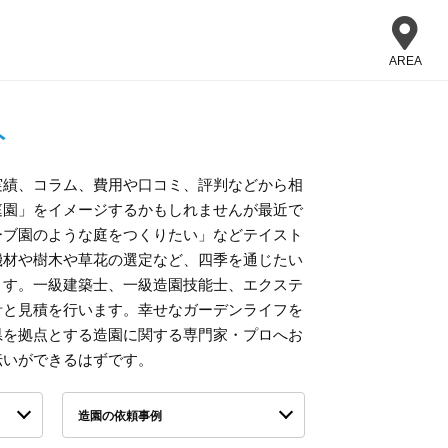
AREA
ト
実績、コラム、費用や口コミ、評判などから相
庭園」をイメージするかもしれませんが最近で
ーブ園のような庭をつくりたい」などテイスト
機材や樹木や草花の選定など、四季を通じたい
ます。一級建築士、一級造園技能士、エクステ
計と見積を行います。幸せなガーデンライフを
県を拠点とする造園に関する専門家・プロへお
伝いができるはずです。
造園の依頼事例