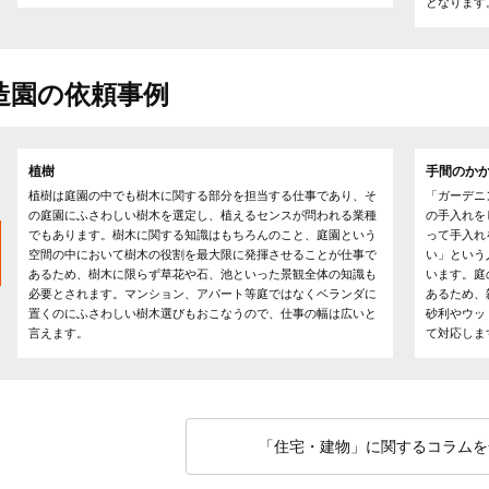
となります
造園の依頼事例
植樹
手間のか
植樹は庭園の中でも樹木に関する部分を担当する仕事であり、そ
「ガーデニ
の庭園にふさわしい樹木を選定し、植えるセンスが問われる業種
の手入れを
でもあります。樹木に関する知識はもちろんのこと、庭園という
って手入れ
空間の中において樹木の役割を最大限に発揮させることが仕事で
い」という
あるため、樹木に限らず草花や石、池といった景観全体の知識も
います。庭
必要とされます。マンション、アパート等庭ではなくベランダに
あるため、
置くのにふさわしい樹木選びもおこなうので、仕事の幅は広いと
砂利やウッ
言えます。
て対応しま
「住宅・建物」に関するコラムを