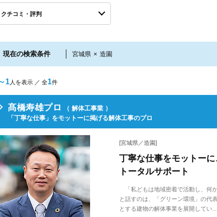
クチコミ・評判
現在の検索条件
宮城県
×
造園
～1
1
人を表示 ／ 全
件
髙橋寿雄プロ
（ 解体工事業 ）
「丁寧な仕事」をモットーに掲げる解体工事のプロ
[宮城県／造園]
丁寧な仕事をモットーに
トータルサポート
「私どもは地域密着で活動し、何か
と話すのは、「グリーン環境」の代
とする建物の解体事業を展開してい...