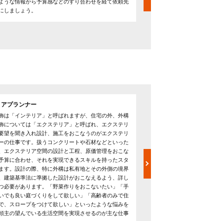
ような情報から予算感などのすり合わせを経て依頼先
工事開始前に地盤ならしな
にしましょう。
省くことでコストダウンを
の価格比較や本来目指すお
るか確認することが重要で
リアプランナー
造園職人
飾は「インテリア」と呼ばれますが、住宅の外、外構
デザイナーの設計をもとに
飾については「エクステリア」と呼ばれ、エクステリ
の手入れ、害虫駆除をおこな
要望を聞き入れ設計、施工をおこなうのがエクステリ
ら施工するほか、外構にヒ
ーの仕事です。扱うコンクリートや石材などといった
と、老朽化した建物の改装
、エクステリア空間の設計と工程、原価管理をおこな
ます。庭園で起きたトラブ
予算に合わせ、それを実現できるスキルを持ったスタ
の知識、ノウハウが豊富で
ます。設計の際、特に外構は私有地とその外側の境界
してくれます。
、建築基準法に準拠した設計がおこなえるよう、詳し
つ必要があります。「野菜作りをおこないたい」「手
いでも良い庭づくりをして欲しい」「高齢者のみで住
で、スロープをつけて欲しい」といったような悩みを
頼主の望んでいる生活空間を実現させるのが主な仕事