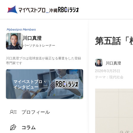
Mybestpro Members
第五話「
川口真澄
パーソナルトレーナー
川口真澄プロは琉球放送が厳正なる審査をした登録
川口真澄
専門家です
2026年3月25日
テーマ：
現代社会
マイベストプロ・
インタビュー
プロフィール
コラム