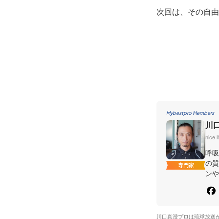
次回は、その自由
Mybestpro Members
川
nice l
呼吸
の質
専門家
ンや
川口真澄プロは琉球放送