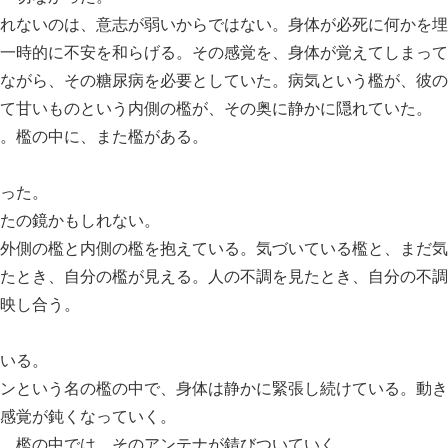
れないのは、意志が弱いからではない。身体が必死に何かを埋
一時的に不安を和らげる。その感覚を、身体が覚えてしまって
ながら、その糖尿病を必要としていた。病気という檻が、彼の
て甘いものという内側の檻が、その奥に静かに隠れていた。
。檻の中に、また檻がある。
った。
たの鏡かもしれない。
外側の檻と内側の檻を抱えている。気づいている檻と、まだ気
たとき、自分の檻が見える。人の不調を見たとき、自分の不調
映し合う。
いる。
ンという名の檻の中で、身体は静かに緊張し続けている。動き
感覚が鈍くなっていく。
。檻の中では、そのアンテナが錆びついていく。