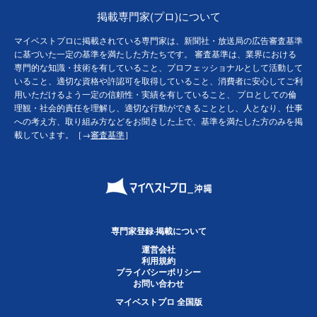
掲載専門家(プロ)について
マイベストプロに掲載されている専門家は、新聞社・放送局の広告審査基準
に基づいた一定の基準を満たした方たちです。 審査基準は、業界における
専門的な知識・技術を有していること、プロフェッショナルとして活動して
いること、適切な資格や許認可を取得していること、消費者に安心してご利
用いただけるよう一定の信頼性・実績を有していること、 プロとしての倫
理観・社会的責任を理解し、適切な行動ができることとし、人となり、仕事
への考え方、取り組み方などをお聞きした上で、基準を満たした方のみを掲
載しています。［→
審査基準
］
専門家登録·掲載について
運営会社
利用規約
プライバシーポリシー
お問い合わせ
マイベストプロ 全国版