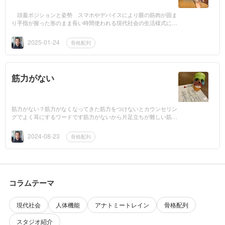
頭蓋ポジションと姿勢 スマホやデバイスにより眼の筋肉が固ま
り手指が握った形のまま長い時間使われる現代社会の生活様式に対
応しきれない人体は頭部が前方に出た状態で固定され鼻での深い呼
吸が難...
2025-01-24
骨格配列
筋力がない
筋力がない？筋力がなくなってきた筋力をつけないとカウンセリン
グでよく耳にするワードです筋力がないから片足立ちが難しい筋力
がないから膝が痛む筋力が減ってきて腰が…腹筋が苦手でお腹のた
るみが...
2024-08-23
骨格配列
コラムテーマ
現代社会
人体機能
アナトミートレイン
骨格配列
スタジオ紹介