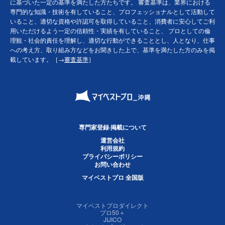
に基づいた一定の基準を満たした方たちです。 審査基準は、業界における
専門的な知識・技術を有していること、プロフェッショナルとして活動して
いること、適切な資格や許認可を取得していること、消費者に安心してご利
用いただけるよう一定の信頼性・実績を有していること、 プロとしての倫
理観・社会的責任を理解し、適切な行動ができることとし、人となり、仕事
への考え方、取り組み方などをお聞きした上で、基準を満たした方のみを掲
載しています。［→
審査基準
］
専門家登録·掲載について
運営会社
利用規約
プライバシーポリシー
お問い合わせ
マイベストプロ 全国版
マイベストプロダイレクト
プロ50＋
JIJICO