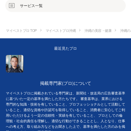
サービス一覧
マイベストプロ TOP
マイベストプロ沖縄
沖縄の美容・健康
沖縄の
最近見たプロ
掲載専門家(プロ)について
マイベストプロに掲載されている専門家は、新聞社・放送局の広告審査基準
に基づいた一定の基準を満たした方たちです。 審査基準は、業界における
専門的な知識・技術を有していること、プロフェッショナルとして活動して
いること、適切な資格や許認可を取得していること、消費者に安心してご利
用いただけるよう一定の信頼性・実績を有していること、 プロとしての倫
理観・社会的責任を理解し、適切な行動ができることとし、人となり、仕事
への考え方、取り組み方などをお聞きした上で、基準を満たした方のみを掲