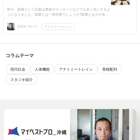
昨今、筋膜という言葉は整体やマッサージなどでも良く耳にするよ
うになりました。筋膜とは一体何者でしょうか?筋膜とはその名の
通り筋肉を覆っている膜の総称で・筋肉全体をラッピングしている
「筋外膜」...
2024-10-11
アナトミートレイン
コラムテーマ
現代社会
人体機能
アナトミートレイン
骨格配列
スタジオ紹介