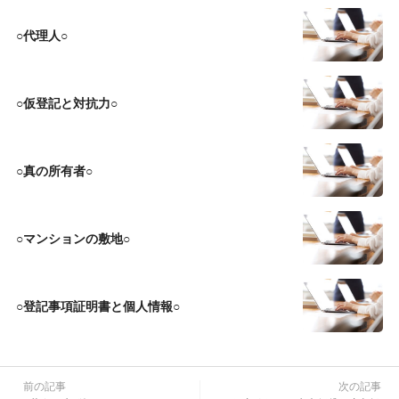
○代理人○
○仮登記と対抗力○
○真の所有者○
○マンションの敷地○
○登記事項証明書と個人情報○
前の記事
次の記事