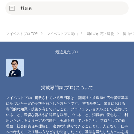
料金表
マイベストプロ TOP
マイベストプロ岡山
岡山の住宅・建物
岡山の
最近見たプロ
掲載専門家(プロ)について
マイベストプロに掲載されている専門家は、新聞社・放送局の広告審査基準
に基づいた一定の基準を満たした方たちです。 審査基準は、業界における
専門的な知識・技術を有していること、プロフェッショナルとして活動して
いること、適切な資格や許認可を取得していること、消費者に安心してご利
用いただけるよう一定の信頼性・実績を有していること、 プロとしての倫
理観・社会的責任を理解し、適切な行動ができることとし、人となり、仕事
への考え方、取り組み方などをお聞きした上で、基準を満たした方のみを掲