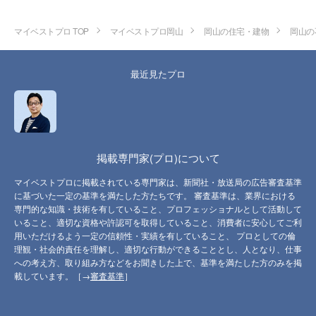
マイベストプロ TOP
マイベストプロ岡山
岡山の住宅・建物
岡山の
最近見たプロ
掲載専門家(プロ)について
マイベストプロに掲載されている専門家は、新聞社・放送局の広告審査基準
に基づいた一定の基準を満たした方たちです。 審査基準は、業界における
専門的な知識・技術を有していること、プロフェッショナルとして活動して
いること、適切な資格や許認可を取得していること、消費者に安心してご利
用いただけるよう一定の信頼性・実績を有していること、 プロとしての倫
理観・社会的責任を理解し、適切な行動ができることとし、人となり、仕事
への考え方、取り組み方などをお聞きした上で、基準を満たした方のみを掲
載しています。［→
審査基準
］