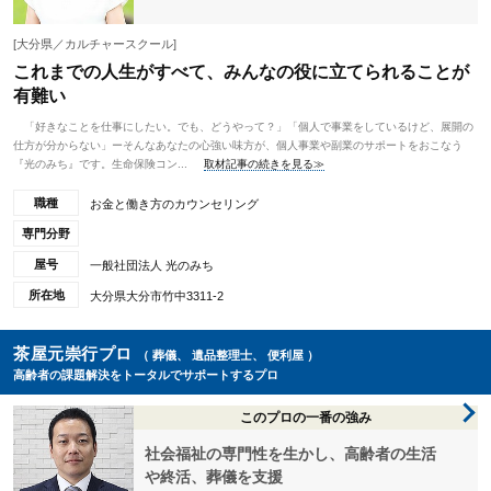
[大分県／カルチャースクール]
これまでの人生がすべて、みんなの役に立てられることが
有難い
「好きなことを仕事にしたい。でも、どうやって？」「個人で事業をしているけど、展開の
仕方が分からない」ーそんなあなたの心強い味方が、個人事業や副業のサポートをおこなう
『光のみち』です。生命保険コン...
取材記事の続きを見る≫
職種
お金と働き方のカウンセリング
専門分野
屋号
一般社団法人 光のみち
所在地
大分県大分市竹中3311-2
茶屋元崇行プロ
（ 葬儀、 遺品整理士、 便利屋 ）
高齢者の課題解決をトータルでサポートするプロ
このプロの一番の強み
社会福祉の専門性を生かし、高齢者の生活
や終活、葬儀を支援