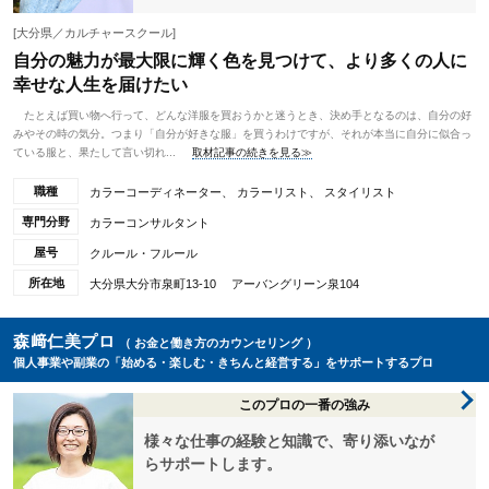
[大分県／カルチャースクール]
自分の魅力が最大限に輝く色を見つけて、より多くの人に
幸せな人生を届けたい
たとえば買い物へ行って、どんな洋服を買おうかと迷うとき、決め手となるのは、自分の好
みやその時の気分。つまり「自分が好きな服」を買うわけですが、それが本当に自分に似合っ
ている服と、果たして言い切れ...
取材記事の続きを見る≫
職種
カラーコーディネーター、 カラーリスト、 スタイリスト
専門分野
カラーコンサルタント
屋号
クルール・フルール
所在地
大分県大分市泉町13‐10 アーバングリーン泉104
森﨑仁美プロ
（ お金と働き方のカウンセリング ）
個人事業や副業の「始める・楽しむ・きちんと経営する」をサポートするプロ
このプロの一番の強み
様々な仕事の経験と知識で、寄り添いなが
らサポートします。