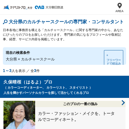
AREA
大分県のカルチャースクールの専門家・コンサルタント
日本各地に事務所を構える「カルチャースクール」に関する専門家の中から、あなた
にぴったりのプロをお探しいただけます。 専門家の気になるプロフィールや取材記
事、経歴、サービス内容を掲載しています。
現在の検索条件
＋
大分県
×
カルチャースクール
フリーワー
ドで絞込み
1～3
3
人を表示 ／ 全
件
久保晴桜（はるよ）プロ
（ カラーコーディネーター、 カラーリスト、 スタイリスト ）
人生を輝かすパーソナルカラーを探して活かしてくれるプロ
このプロの一番の強み
カラー・ファッション・メイクを、トータ
ルでコーディネート。