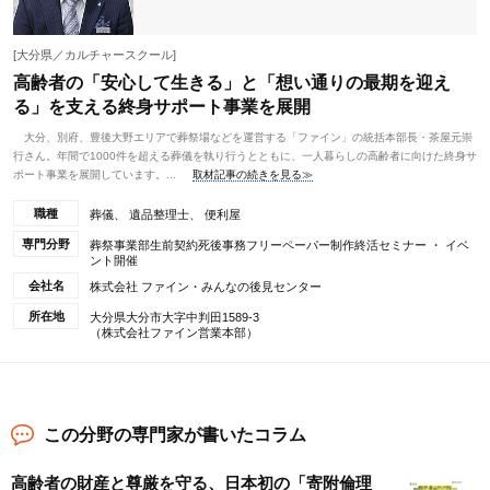
[大分県／カルチャースクール]
高齢者の「安心して生きる」と「想い通りの最期を迎え
る」を支える終身サポート事業を展開
大分、別府、豊後大野エリアで葬祭場などを運営する「ファイン」の統括本部長・茶屋元崇
行さん。年間で1000件を超える葬儀を執り行うとともに、一人暮らしの高齢者に向けた終身サ
ポート事業を展開しています。...
取材記事の続きを見る≫
職種
葬儀、 遺品整理士、 便利屋
専門分野
葬祭事業部生前契約死後事務フリーペーパー制作終活セミナー ・ イベ
ント開催
会社名
株式会社 ファイン・みんなの後見センター
所在地
大分県大分市大字中判田1589-3
（株式会社ファイン営業本部）
この分野の専門家が書いたコラム
高齢者の財産と尊厳を守る、日本初の「寄附倫理