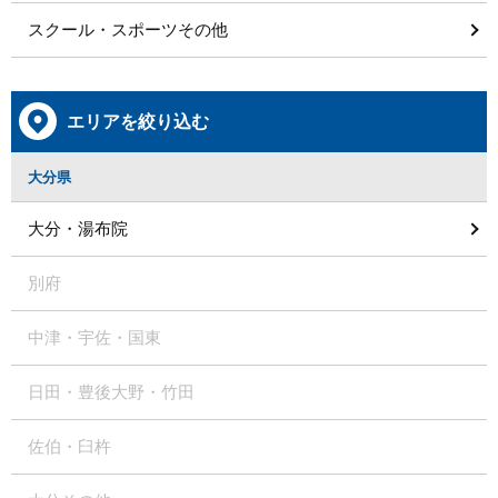
スクール・スポーツその他
エリアを絞り込む
大分県
大分・湯布院
別府
中津・宇佐・国東
日田・豊後大野・竹田
佐伯・臼杵