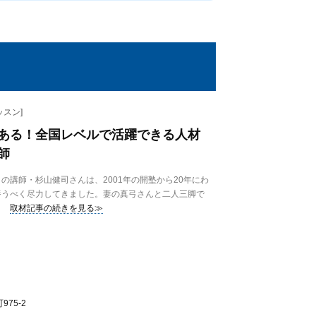
スン]
ある！全国レベルで活躍できる人材
師
講師・杉山健司さんは、2001年の開塾から20年にわ
養うべく尽力してきました。妻の真弓さんと二人三脚で
取材記事の続きを見る≫
75-2