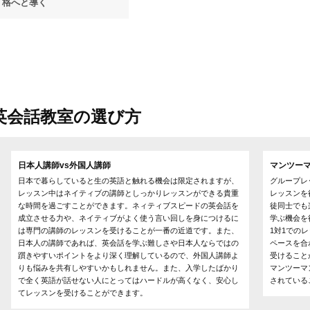
格へと導く
英会話教室の選び方
日本人講師vs外国人講師
マンツーマ
日本で暮らしていると生の英語と触れる機会は限定されますが、
グループレ
レッスン中はネイティブの講師としっかりレッスンができる貴重
レッスンを
な時間を過ごすことができます。ネィティブスピードの英会話を
徒同士でも
成立させる力や、ネイティブがよく使う言い回しを身につけるに
学ぶ機会を
は専門の講師のレッスンを受けることが一番の近道です。また、
1対1での
日本人の講師であれば、英会話を学ぶ難しさや日本人ならではの
ペースを合
躓きやすいポイントをより深く理解しているので、外国人講師よ
受けること
りも悩みを共有しやすいかもしれません。また、入学したばかり
マンツーマ
で全く英語が話せない人にとってはハードルが高くなく、安心し
されている
てレッスンを受けることができます。