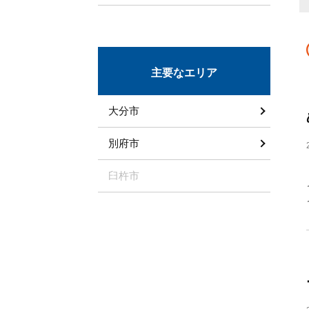
主要なエリア
大分市
別府市
臼杵市