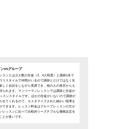
ンvsグループ
ッスンとは少人数の生徒（3、4人程度）と講師1名で
行うスタイルで仲間がいるので講師とだけではなく生
楽しく会話をしながら受講でき、他の人の発言からも
得られます。マンツーマンレッスンでは講師と生徒が
レッスンスタイルです。ほかの生徒がいないので講師が
わせてくれるので、カスタマイズされた細かい指導を
ができます。レッスン料金はグループレッスンの方が
ンレッスンに比べて比較的リーズナブルな価格設定を
ことが多いです。