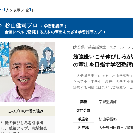
～1
1
人を表示 ／ 全
件
杉山健司プロ
（ 学習塾講師 ）
全国レベルで活躍する人材の輩出をめざす学習指導のプロ
[大分県／英会話教室・スクール・レッ
勉強嫌いこそ伸びしろが
の輩出を目指す学習塾講
大分県日田市にある「杉山学習塾」の
たって小・中学生、高校生の学力を
経営する同塾にはこども英語教室、...
職種
学習塾講師
専門分野
このプロの一番の強み
教室名
杉山学習塾
生徒の伸びしろを引き出
所在地
大分県日田市日ノ隈町9
し、成績アップ、志望校合