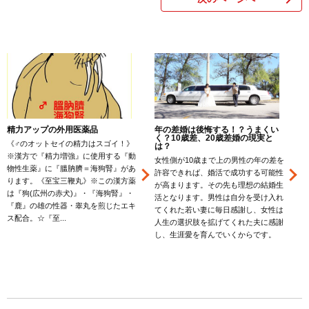
精力アップの外用医薬品
年の差婚は後悔する！？うまくい
く？10歳差、20歳差婚の現実と
《♂のオットセイの精力はスゴイ！》
は？
※漢方で『精力増強』に使用する『動
女性側が10歳まで上の男性の年の差を
物性生薬』に『膃肭臍＝海狗腎』があ
許容できれば、婚活で成功する可能性
ります。《至宝三鞭丸》※この漢方薬
が高まります。その先も理想の結婚生
は『狗(広州の赤犬)』・『海狗腎』・
活となります。男性は自分を受け入れ
『鹿』の雄の性器・睾丸を煎じたエキ
てくれた若い妻に毎日感謝し、女性は
ス配合。☆『至...
特
人生の選択肢を拡げてくれた夫に感謝
し、生涯愛を育んでいくからです。