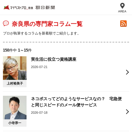
AREA
奈良県の専門家コラム一覧
プロが執筆するコラムを新着順でご紹介します。
150
件中
1～15
件
実生活に役立つ資格講座
2026-07-21
上村裕美子
ネコポスってどのようなサービスなの？ 宅急便
と同じスピードのメール便サービス
2026-07-18
小寺淳一