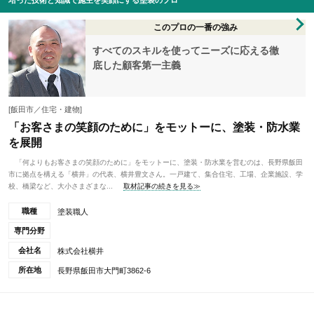
培った技術と知識で施主を笑顔にする塗装のプロ
このプロの一番の強み
すべてのスキルを使ってニーズに応える徹
底した顧客第一主義
[飯田市／住宅・建物]
「お客さまの笑顔のために」をモットーに、塗装・防水業
を展開
「何よりもお客さまの笑顔のために」をモットーに、塗装・防水業を営むのは、長野県飯田
市に拠点を構える「横井」の代表、横井豊文さん。一戸建て、集合住宅、工場、企業施設、学
校、橋梁など、大小さまざまな...
取材記事の続きを見る≫
職種
塗装職人
専門分野
会社名
株式会社横井
所在地
長野県飯田市大門町3862-6