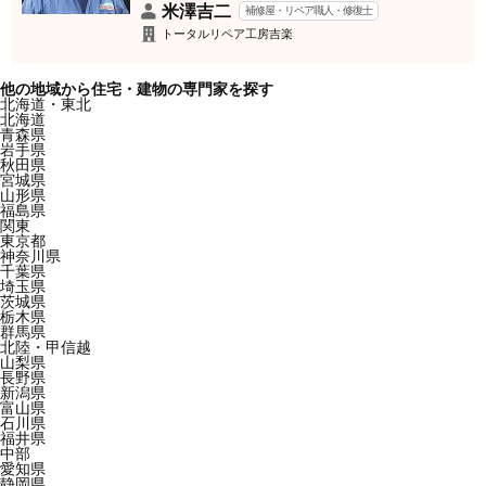
米澤吉二
補修屋・リペア職人・修復士
トータルリペア工房吉楽
他の地域から住宅・建物の専門家を探す
北海道・東北
北海道
青森県
岩手県
秋田県
宮城県
山形県
福島県
関東
東京都
神奈川県
千葉県
埼玉県
茨城県
栃木県
群馬県
北陸・甲信越
山梨県
長野県
新潟県
富山県
石川県
福井県
中部
愛知県
静岡県