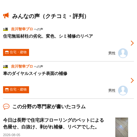
みんなの声（クチコミ・評判）
吉川智幸プロ
1票
への声
住宅無垢材柱の劣化、変色、シミ補修のリペア
住宅・建物
男性
吉川智幸プロ
2票
への声
車のダイヤルスイッチ表面の補修
住宅・建物
男性
この分野の専門家が書いたコラム
今日は長野で住宅床フローリングのペットによる
色褪せ、白抜け、剥がれ補修、リペアでした。
2026-08-05