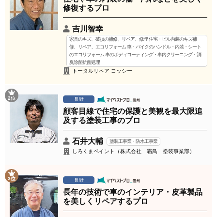
修復するプロ
吉川智幸
家具のキズ、破損の補修、リペア、修理 住宅・ビル内装のキズ補
修、リペア、エコリフォーム 車・バイクのハンドル・内装・シート
のエコリフォーム 車のボディコーティング・車内クリーニング・消
臭除菌抗菌処理
トータルリペア ヨッシー
2位
長野
顧客目線で住宅の保護と美観を最大限追
及する塗装工事のプロ
石井大輔
塗装工事業・防水工事業
しろくまペイント（株式会社 霜鳥 塗装事業部）
3位
長野
長年の技術で車のインテリア・皮革製品
を美しくリペアするプロ