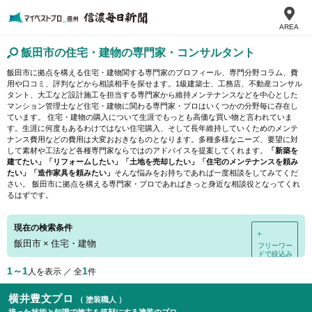
AREA
飯田市の住宅・建物の専門家・コンサルタント
飯田市に拠点を構える住宅・建物関する専門家のプロフィール、専門分野コラム、費
用や口コミ、評判などから相談相手を探せます。1級建築士、工務店、不動産コンサル
タント、大工など設計施工を担当する専門家から維持メンテナンスなどを中心とした
マンション管理士など住宅・建物に関わる専門家・プロはいくつかの分野毎に存在し
ています。 住宅・建物の購入について生涯でもっとも高価な買い物と言われていま
す。生涯に何度もあるわけではない住宅購入、そして長年維持していくためのメンテ
ナンス費用などの費用は大変おおきなものとなります。多種多様なニーズ、要望に対
して素材や工法など各種専門家ならではのアドバイスを提案してくれます。
「新築を
建てたい」「リフォームしたい」「土地を売却したい」「住宅のメンテナンスを頼み
たい」「造作家具を頼みたい」
そんな悩みをお持ちであれば一度相談をしてみてくだ
さい。 飯田市に拠点を構える専門家・プロであればきっと身近な相談役となってくれ
るはずです。
現在の検索条件
＋
飯田市
×
住宅・建物
フリーワー
ドで絞込み
1～1
1
人を表示 ／ 全
件
横井豊文プロ
（ 塗装職人 ）