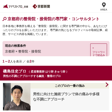
AREA
京都府の整骨院・接骨院の専門家・コンサルタント
日本各地に事務所を構える「整骨院・接骨院」に関する専門家の中から、あなたにぴ
ったりのプロをお探しいただけます。 専門家の気になるプロフィールや取材記事、経
歴、サービス内容を掲載しています。
現在の検索条件
＋
京都府
×
整骨院・接骨院
フリーワー
ドで絞込み
1～2
2
人を表示 ／ 全
件
磯島佳史プロ
（ 柔道整復師 はり師 きゅう師 ）
男性の不調にアプローチする鍼灸・整骨のプロ
このプロの一番の強み
男性に向けた施術プランで体の痛みや多様
な不調にアプローチ