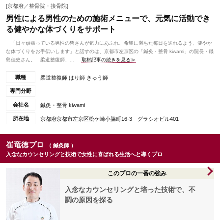
[京都府／整骨院・接骨院]
男性による男性のための施術メニューで、元気に活動でき
る健やかな体づくりをサポート
「日々頑張っている男性の皆さんが気力にあふれ、希望に満ちた毎日を送れるよう、健やか
な体づくりをお手伝いします」と話すのは、京都市左京区の「鍼灸・整骨 kiwami」の院長・磯
島佳史さん。 柔道整復師、...
取材記事の続きを見る≫
職種
柔道整復師 はり師 きゅう師
専門分野
会社名
鍼灸・整骨 kiwami
所在地
京都府京都市左京区松ケ崎小脇町16-3 グラシオビル401
崔竜徳プロ
（ 鍼灸師 ）
入念なカウンセリングと技術で女性に喜ばれる生活へと導くプロ
このプロの一番の強み
入念なカウンセリングと培った技術で、不
調の原因を探る