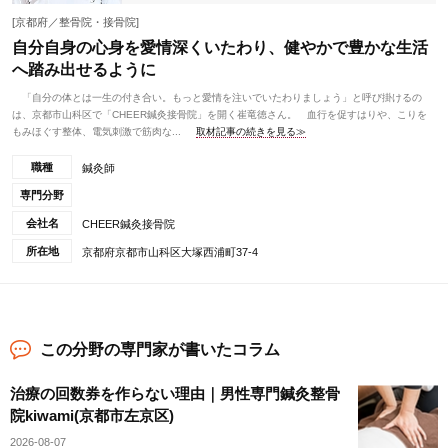
[京都府／整骨院・接骨院]
自分自身の心身を愛情深くいたわり、健やかで豊かな生活
へ踏み出せるように
「自分の体とは一生の付き合い。もっと愛情を注いでいたわりましょう」と呼び掛けるの
は、京都市山科区で「CHEER鍼灸接骨院」を開く崔竜徳さん。 血行を促すはりや、こりを
もみほぐす整体、電気刺激で筋肉な...
取材記事の続きを見る≫
職種
鍼灸師
専門分野
会社名
CHEER鍼灸接骨院
所在地
京都府京都市山科区大塚西浦町37-4
この分野の専門家が書いたコラム
治療の回数券を作らない理由｜男性専門鍼灸整骨
院kiwami(京都市左京区)
2026-08-07