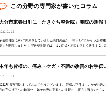
この分野の専門家が書いたコラム
大分市東春日町に「たきぐち整骨院」開院の朗報
2021-01-12
宇佐整骨院に約9年間勤務していました滝口先生が、 昨日1／11から 大分市
院」を開院しました！ 宇佐整骨院では、 1．症状と原因を正しく診る！ 2．患
本年も皆様の、痛み・ケガ・不調の改善のお手伝
2021-01-04
2021年 新年明けましておめでとうございます。 皆様お正月は、いかがお過
月の宇佐神宮への初詣や、 毎年の妻の実家への挨拶も、 正月を過ぎてからの日