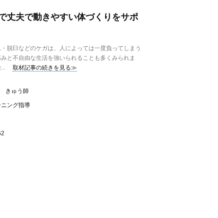
で丈夫で動きやすい体づくりをサポ
・脱臼などのケガは、人によっては一度負ってしまう
痛みと不自由な生活を強いられることも多くみられま
..
取材記事の続きを見る≫
、 きゅう師
ーニング指導
2