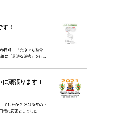
です！
東春日町に 「たきぐち整骨
部に「最適な治療」を行...
いに頑張ります！
ごしでしたか？ 私は例年の正
程に変更としました...