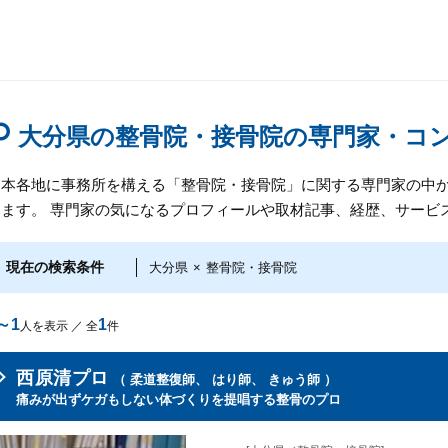
大分県の整骨院・接骨院の専門家・コ
日本各地に事務所を構える「整骨院・接骨院」に関する専門家の中
けます。 専門家の気になるプロフィールや取材記事、経歴、サービ
現在の検索条件
大分県
×
整骨院・接骨院
～1
1
人を表示 ／ 全
件
西原清プロ
（ 柔道整復師、 はり師、 きゅう師 ）
痛みが出ずケガもしない体づくりを提唱する整骨のプロ