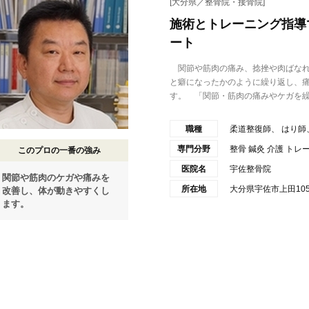
[大分県／整骨院・接骨院]
施術とトレーニング指導
ート
関節や筋肉の痛み、捻挫や肉ばなれ
と癖になったかのように繰り返し、
す。 「関節・筋肉の痛みやケガを繰.
職種
柔道整復師、 はり師
専門分野
整骨 鍼灸 介護 トレ
このプロの一番の強み
医院名
宇佐整骨院
関節や筋肉のケガや痛みを
所在地
大分県宇佐市上田105
改善し、体が動きやすくし
ます。