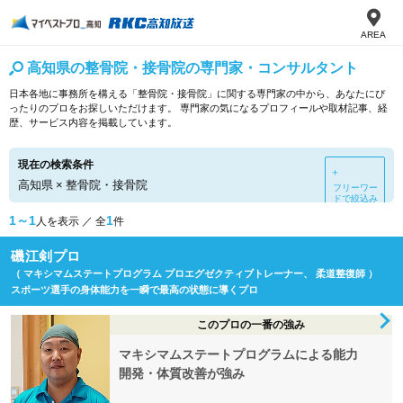
AREA
高知県の整骨院・接骨院の専門家・コンサルタント
日本各地に事務所を構える「整骨院・接骨院」に関する専門家の中から、あなたにぴ
ったりのプロをお探しいただけます。 専門家の気になるプロフィールや取材記事、経
歴、サービス内容を掲載しています。
現在の検索条件
＋
高知県
×
整骨院・接骨院
フリーワー
ドで絞込み
1～1
1
人を表示 ／ 全
件
磯江剣プロ
（ マキシマムステートプログラム プロエグゼクティブトレーナー、 柔道整復師 ）
スポーツ選手の身体能力を一瞬で最高の状態に導くプロ
このプロの一番の強み
マキシマムステートプログラムによる能力
開発・体質改善が強み