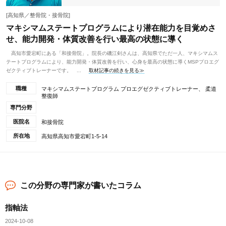
[高知県／整骨院・接骨院]
マキシマムステートプログラムにより潜在能力を目覚めさ
せ、能力開発・体質改善を行い最高の状態に導く
高知市愛宕町にある「和接骨院」。院長の磯江剣さんは、高知県でただ一人、マキシマムス
テートプログラムにより、能力開発・体質改善を行い、心身を最高の状態に導くMSPプロエグ
ゼクティブトレーナーです。 ...
取材記事の続きを見る≫
職種
マキシマムステートプログラム プロエグゼクティブトレーナー、 柔道
整復師
専門分野
医院名
和接骨院
所在地
高知県高知市愛宕町1-5-14
この分野の専門家が書いたコラム
指軸法
2024-10-08