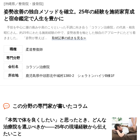
[沖縄県／整骨院・接骨院]
姿勢改善の独自メソッドを確立。25年の経験を施術家育成
と宿命鑑定で人生を豊かに
手技を中心に腰の痛みや肩のこりといった不調に向き合う「コラソン治療院」の代表・相良
昭仁さん。約25年にわたる施術経験の中で、姿勢改善を軸とした独自のアプローチにたどり着
きました。 「姿勢が整えば...
取材記事の続きを見る≫
職種
柔道整復師
専門分野
会社名
コラソン治療院
所在地
鹿児島県中頭郡北中城村1380-2 シェラトンハイツB棟1F
この分野の専門家が書いたコラム
「本気で体を良くしたい」と思ったとき、どんな
治療院を選ぶべきか——25年の現場経験から伝え
たいこと