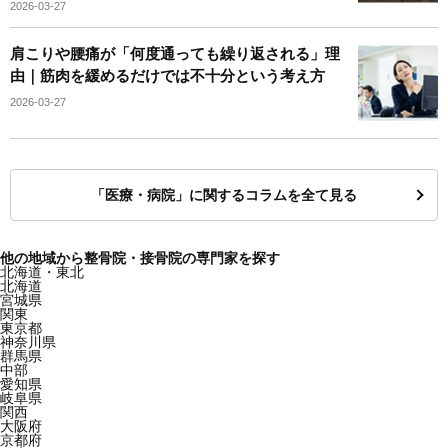
2026-03-27
肩こりや腰痛が「何度通っても繰り返される」理
由｜筋肉を緩めるだけでは不十分という考え方
2026-03-27
「医療・病院」に関するコラムを全て見る
他の地域から整骨院・接骨院の専門家を探す
北海道・東北
北海道
宮城県
関東
東京都
神奈川県
群馬県
中部
愛知県
岐阜県
関西
大阪府
京都府