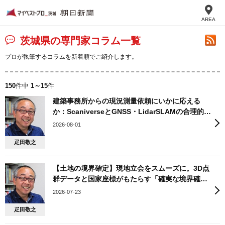
AREA
茨城県の専門家コラム一覧
プロが執筆するコラムを新着順でご紹介します。
150
件中
1～15
件
建築事務所からの現況測量依頼にいかに応える
か：ScaniverseとGNSS・LidarSLAMの合理的な
使い分け
2026-08-01
疋田敬之
【土地の境界確定】現地立会をスムーズに。3D点
群データと国家座標がもたらす「確実な境界確
認」
2026-07-23
疋田敬之