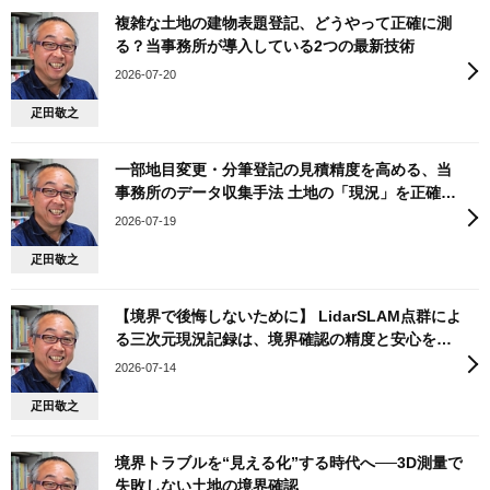
複雑な土地の建物表題登記、どうやって正確に測
る？当事務所が導入している2つの最新技術
2026-07-20
疋田敬之
一部地目変更・分筆登記の見積精度を高める、当
事務所のデータ収集手法 土地の「現況」を正確に
把握することの重要性
2026-07-19
疋田敬之
【境界で後悔しないために】 LidarSLAM点群によ
る三次元現況記録は、境界確認の精度と安心を高
めます
2026-07-14
疋田敬之
境界トラブルを“見える化”する時代へ──3D測量で
失敗しない土地の境界確認