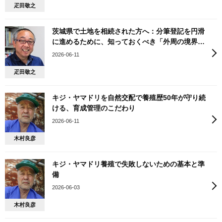
疋田敬之
茨城県で土地を相続された方へ：分筆登記を円滑
に進めるために、知っておくべき「外周の境界確
認」
2026-06-11
疋田敬之
キジ・ヤマドリを自然交配で養殖歴50年が守り続
ける、育成管理のこだわり
2026-06-11
木村良彦
キジ・ヤマドリ養殖で失敗しないための基本と準
備
2026-06-03
木村良彦