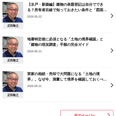
【水戸・新築編】建物の表題登記は自分ででき
る？所有者目線で知っておきたい条件と「図面」
のルール
2026-05-22
疋田敬之
地番特定後に必須となる「土地の境界確認」と
「建物の現況調査」手順の完全ガイド
2026-05-21
疋田敬之
実家の相続・売却で大問題になる「土地の境
界」。なぜ今、測量して境界を確認しておくべき
なのか？
2026-05-21
疋田敬之
次のページへ