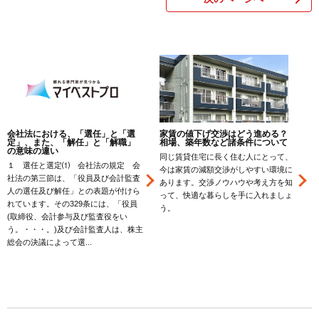
会社法における、「選任」と「選
家賃の値下げ交渉はどう進める？
定」、また、「解任」と「解職」
相場、築年数など諸条件について
の意味の違い
同じ賃貸住宅に長く住む人にとって、
１ 選任と選定⑴ 会社法の規定 会
今は家賃の減額交渉がしやすい環境に
社法の第三節は、「役員及び会計監査
あります。交渉ノウハウや考え方を知
人の選任及び解任」との表題が付けら
って、快適な暮らしを手に入れましょ
れています。その329条には、「役員
う。
(取締役、会計参与及び監査役をい
う。・・・。)及び会計監査人は、株主
総会の決議によって選...