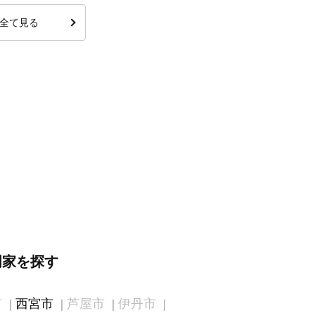
全て見る
門家を探す
市
西宮市
芦屋市
伊丹市