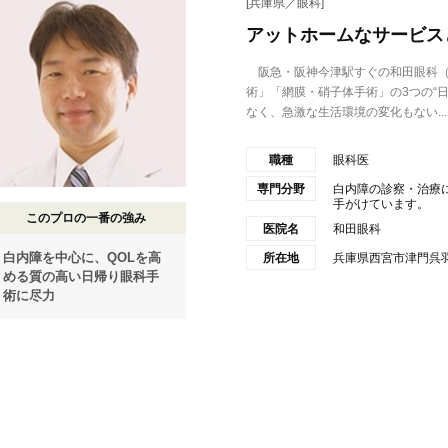
[兵庫県／眼科]
アットホームなサービス
阪急・阪神今津駅すぐの和田眼科（
術」「網膜・硝子体手術」の3つの“
なく、急激な生活環境の変化もない...
職種
眼科医
専門分野
白内障の診察・治療
手がけています。
このプロの一番の強み
医院名
和田眼科
白内障を中心に、QOLを高
所在地
兵庫県西宮市津門呉羽
める質の高い日帰り眼科手
術に尽力