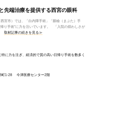
と先端治療を提供する西宮の眼科
西宮市）では、「白内障手術」「眼瞼（まぶた）手
日帰り手術”に力を注いでいます。 「入院の煩わしさが
取材記事の続きを見る≫
に特に力を注ぎ、経済的で質の高い日帰り手術を数多く
町1-28 今津医療センター2階