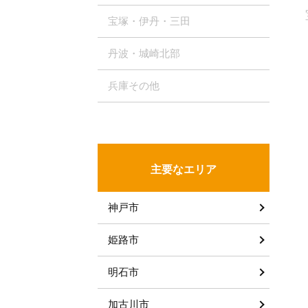
宝塚・伊丹・三田
丹波・城崎北部
兵庫その他
主要なエリア
神戸市
姫路市
明石市
加古川市