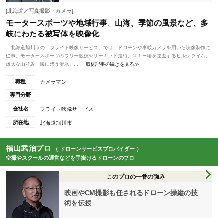
[北海道／写真撮影・カメラ]
モータースポーツや地域行事、山海、季節の風景など、多
岐にわたる被写体を映像化
北海道旭川市の「フライト映像サービス」では、ドローンや車載カメラを用いた映像制作に
従事。モータースポーツのラリー競技やサーキット走行、スキー場を逆走するヒルクライム、
雄大な山並み、海に漂う流氷、...
取材記事の続きを見る≫
職種
カメラマン
専門分野
会社名
フライト映像サービス
所在地
北海道旭川市
福山武治プロ
（ ドローンサービスプロバイダー ）
空撮やスクールの運営などを手掛けるドローンのプロ
このプロの一番の強み
映画やCM撮影も任されるドローン操縦の技
術を伝授