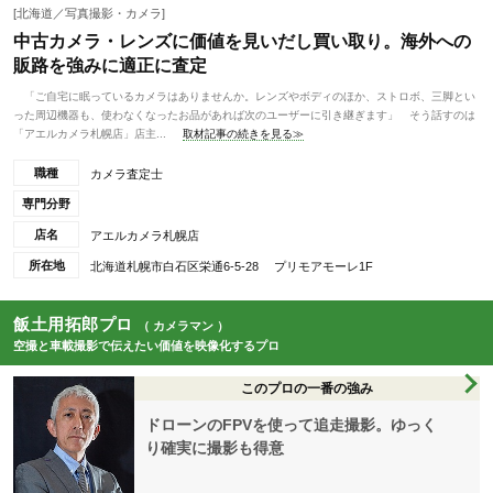
[北海道／写真撮影・カメラ]
中古カメラ・レンズに価値を見いだし買い取り。海外への
販路を強みに適正に査定
「ご自宅に眠っているカメラはありませんか。レンズやボディのほか、ストロボ、三脚とい
った周辺機器も、使わなくなったお品があれば次のユーザーに引き継ぎます」 そう話すのは
「アエルカメラ札幌店」店主...
取材記事の続きを見る≫
職種
カメラ査定士
専門分野
店名
アエルカメラ札幌店
所在地
北海道札幌市白石区栄通6-5-28 プリモアモーレ1F
飯土用拓郎プロ
（ カメラマン ）
空撮と車載撮影で伝えたい価値を映像化するプロ
このプロの一番の強み
ドローンのFPVを使って追走撮影。ゆっく
り確実に撮影も得意