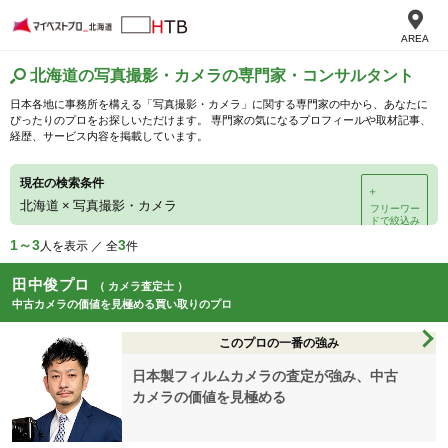
AREA
北海道の写真撮影・カメラの専門家・コンサルタント
日本各地に事務所を構える「写真撮影・カメラ」に関する専門家の中から、あなたに
ぴったりのプロをお探しいただけます。 専門家の気になるプロフィールや取材記事、
経歴、サービス内容を掲載しています。
現在の検索条件
＋
北海道
×
写真撮影・カメラ
フリーワー
ドで絞込み
1～3
3
人を表示 ／ 全
件
田中俊プロ
（ カメラ査定士 ）
中古カメラの価値を見極める買い取りのプロ
このプロの一番の強み
日本製フィルムカメラの査定が強み、中古
カメラの価値を見極める