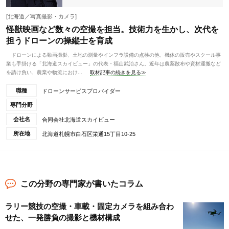
[北海道／写真撮影・カメラ]
怪獣映画など数々の空撮を担当。技術力を生かし、次代を
担うドローンの操縦士を育成
ドローンによる動画撮影、土地の測量やインフラ設備の点検の他、機体の販売やスクール事
業も手掛ける「北海道スカイビュー」の代表・福山武治さん。近年は農薬散布や資材運搬など
を請け負い、農業や物流におけ...
取材記事の続きを見る≫
職種
ドローンサービスプロバイダー
専門分野
会社名
合同会社北海道スカイビュー
所在地
北海道札幌市白石区栄通15丁目10-25
この分野の専門家が書いたコラム
ラリー競技の空撮・車載・固定カメラを組み合わ
せた、一発勝負の撮影と機材構成