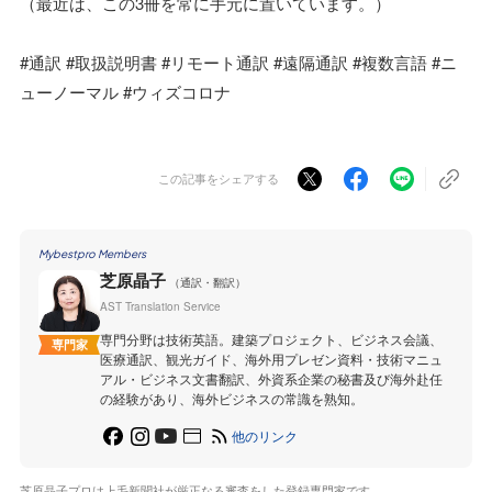
（最近は、この3冊を常に手元に置いています。）
#通訳 #取扱説明書 #リモート通訳 #遠隔通訳 #複数言語 #ニ
ューノーマル #ウィズコロナ
この記事をシェアする
Mybestpro Members
芝原晶子
（通訳・翻訳）
AST Translation Service
専門分野は技術英語。建築プロジェクト、ビジネス会議、
専門家
医療通訳、観光ガイド、海外用プレゼン資料・技術マニュ
アル・ビジネス文書翻訳、外資系企業の秘書及び海外赴任
の経験があり、海外ビジネスの常識を熟知。
他のリンク
芝原晶子プロは上毛新聞社が厳正なる審査をした登録専門家です