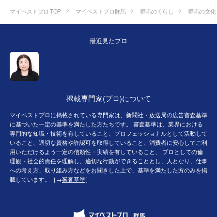
マイベストプロ TOP
マイベストプロ群馬
群馬のくらし
群馬の文化
最近見たプロ
掲載専門家(プロ)について
マイベストプロに掲載されている専門家は、新聞社・放送局の広告審査基準
に基づいた一定の基準を満たした方たちです。 審査基準は、業界における
専門的な知識・技術を有していること、プロフェッショナルとして活動して
いること、適切な資格や許認可を取得していること、消費者に安心してご利
用いただけるよう一定の信頼性・実績を有していること、 プロとしての倫
理観・社会的責任を理解し、適切な行動ができることとし、人となり、仕事
への考え方、取り組み方などをお聞きした上で、基準を満たした方のみを掲
載しています。［→
審査基準
］