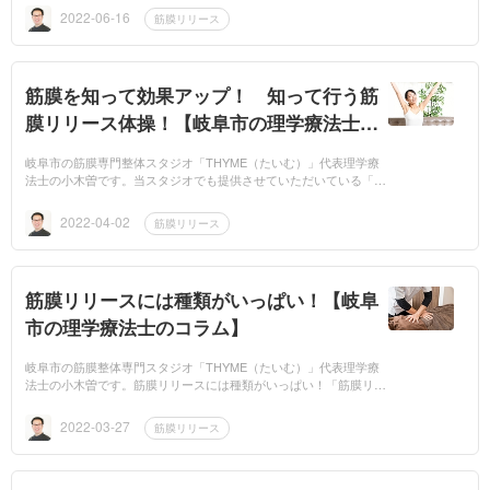
受けるものは「気...
2022-06-16
筋膜リリース
筋膜を知って効果アップ！ 知って行う筋
膜リリース体操！【岐阜市の理学療法士の
コラム】
岐阜市の筋膜専門整体スタジオ「THYME（たいむ）」代表理学療
法士の小木曽です。当スタジオでも提供させていただいている「自
分でできる筋膜リリース体操」のポイントを解説！知らずに行うよ
り、知って行う...
2022-04-02
筋膜リリース
筋膜リリースには種類がいっぱい！【岐阜
市の理学療法士のコラム】
岐阜市の筋膜整体専門スタジオ「THYME（たいむ）」代表理学療
法士の小木曽です。筋膜リリースには種類がいっぱい！「筋膜リリ
ースで根本改善」という言葉をよく聞きますね。様々な整体院・接
骨院をはじめ...
2022-03-27
筋膜リリース