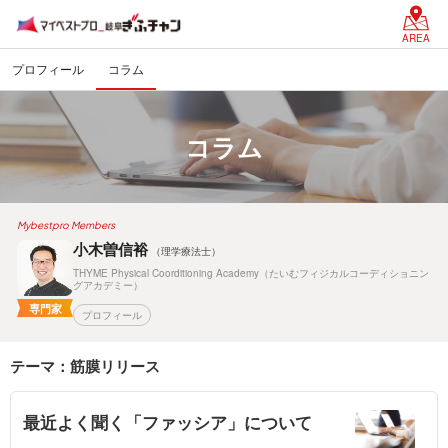
AREA
プロフィール
コラム
コラム
Mybestpro Members
小木曽信裕
（理学療法士）
THYME Physical Coorditioning Academy（たいむフィジカルコーディショニン
グアカデミー）
専門家
プロフィール
テーマ：筋膜リリース
最近よく聞く「ファッシア」について