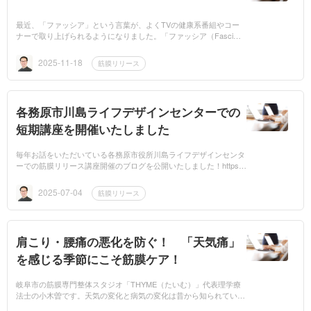
最近、「ファッシア」という言葉が、よくTVの健康系番組やコー
ナーで取り上げられるようになりました。「ファッシア（Fasci
a）」は、以前「筋膜」として取り上げられていたものです。「筋
膜リリース」が「ファ...
2025-11-18
筋膜リリース
各務原市川島ライフデザインセンターでの
短期講座を開催いたしました
毎年お話をいただいている各務原市役所川島ライフデザインセンタ
ーでの筋膜リリース講座開催のブログを公開いたしました！https://
thymepca.jp/blog/detail/20250613114629/https://thymepca.jp/blog/de
tail/...
2025-07-04
筋膜リリース
肩こり・腰痛の悪化を防ぐ！ 「天気痛」
を感じる季節にこそ筋膜ケア！
岐阜市の筋膜専門整体スタジオ「THYME（たいむ）」代表理学療
法士の小木曽です。天気の変化と病気の変化は昔から知られていま
す。気圧・温度・湿度・日照時間・降水量・雷・風などから影響を