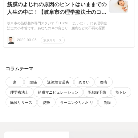
筋膜のよじれの原因のヒントはいままでの
人生の中に！【岐阜市の理学療法士のコラ
ム】
岐阜市の筋膜整体専門スタジオ「THYME（たいむ）」代表理学療
法士の小木曽です。あなたの今の肩こり・腰痛などの不調の原因
は、これまでの人生にあるかもしれません。・赤ちゃんのとき、ベ
ビーベッドの位置...
2022-03-05
筋膜リリース
コラムテーマ
肩
頭痛
逆流性食道炎
めまい
腰痛
理学療法士
筋膜マニピュレーション
認知症予防
筋トレ
筋膜リリース
姿勢
ラーニングリハビリ
筋膜