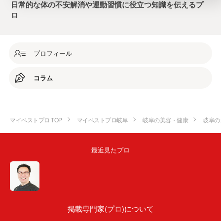
日常的な体の不安解消や運動習慣に役立つ知識を伝えるプ
ロ
プロフィール
コラム
マイベストプロ TOP
マイベストプロ岐阜
岐阜の美容・健康
岐阜の
最近見たプロ
掲載専門家(プロ)について