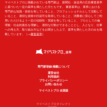
マイベストプロに掲載されている専門家は、新聞社・放送局の広告審査基準
に基づいた一定の基準を満たした方たちです。 審査基準は、業界における
専門的な知識・技術を有していること、プロフェッショナルとして活動して
いること、適切な資格や許認可を取得していること、消費者に安心してご利
用いただけるよう一定の信頼性・実績を有していること、 プロとしての倫
理観・社会的責任を理解し、適切な行動ができることとし、人となり、仕事
への考え方、取り組み方などをお聞きした上で、基準を満たした方のみを掲
載しています。［→
審査基準
］
専門家登録·掲載について
運営会社
利用規約
プライバシーポリシー
お問い合わせ
マイベストプロ 全国版
マイベストプロダイレクト
プロ50＋