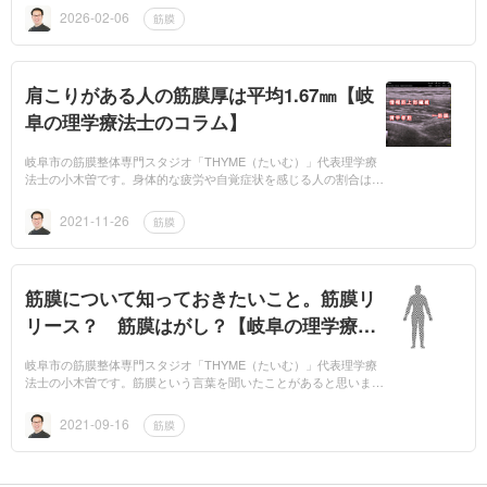
には私たちの体の中...
2026-02-06
筋膜
肩こりがある人の筋膜厚は平均1.67㎜【岐
阜の理学療法士のコラム】
岐阜市の筋膜整体専門スタジオ「THYME（たいむ）」代表理学療
法士の小木曽です。身体的な疲労や自覚症状を感じる人の割合は全
体の68.6％。その中で肩こりに悩む人は74.8％との報告があります
（厚生労働省：VDT...
2021-11-26
筋膜
筋膜について知っておきたいこと。筋膜リ
リース？ 筋膜はがし？【岐阜の理学療法
士のコラム】
岐阜市の筋膜整体専門スタジオ「THYME（たいむ）」代表理学療
法士の小木曽です。筋膜という言葉を聞いたことがあると思いま
す。数年前からTVでも取り上げられたこともあり、そこかしこで
「筋膜」という言葉が...
2021-09-16
筋膜