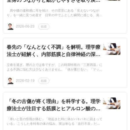
ための視点
肩や腰の違和感に耳を傾け、その背景にある「見えないつなが
り」を一緒に見つめ直す 日常の中でふとした瞬間に感じる、肩の
重さや腰の突っ張り感。何度も同じ場所が気になったり、揉みほぐ
してもすぐに元の...
2026-06-23
筋膜
春先の「なんとなく不調」を解明。理学療
法士が紐解く、内部筋膜と自律神経の深い
関係。
立春を過ぎ、暦の上では春ですが、この時期特有の「三寒四温」に
よる不調に悩む方は少なくありません。「体が重だるい」「マッサ
ージに行っても肩こりがすぐ戻る」といった声も多く聞かれます。
■筋肉を揉むだけ...
2026-02-19
筋膜
「冬の古傷が疼く理由」を科学する。理学
療法士が注目する筋膜とヒアルロン酸の粘
性
「寒いと昔の怪我が痛む」「朝起きた時に体がバキバキに固まって
いる」 こうした冬特有の体の悩み、実は単なる「血行不良」だけ
が原因ではありません。最新の筋膜研究の視点から紐解くと、そこ