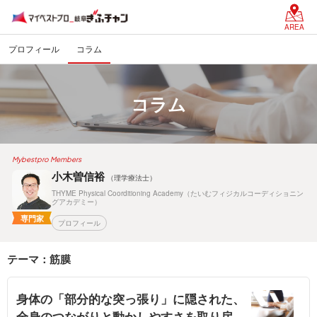
AREA
プロフィール
コラム
コラム
Mybestpro Members
小木曽信裕
（理学療法士）
THYME Physical Coorditioning Academy（たいむフィジカルコーディショニン
グアカデミー）
専門家
プロフィール
テーマ：筋膜
身体の「部分的な突っ張り」に隠された、
全身のつながりと動かしやすさを取り戻す