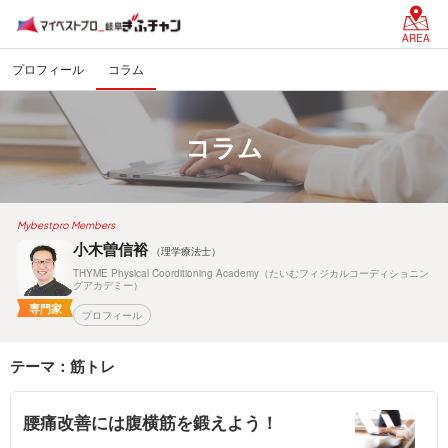
AREA
プロフィール
コラム
コラム
Mybestpro Members
小木曽信裕
（理学療法士）
THYME Physical Coorditioning Academy（たいむフィジカルコーディショニン
グアカデミー）
専門家
プロフィール
テーマ：筋トレ
腰痛改善には腹横筋を鍛えよう！