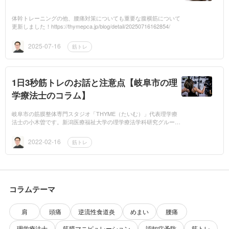
体幹トレーニングの他、腰痛対策についても重要な腹横筋について
更新しました！https://thymepca.jp/blog/detail/20250716162854/
2025-07-16
筋トレ
1日3秒筋トレのお話と注意点【岐阜市の理
学療法士のコラム】
岐阜市の筋膜整体専門スタジオ「THYME（たいむ）」代表理学療
法士の小木曽です。新潟医療福祉大学の理学療法学科研究グループ
によって、1日に3秒間だけ全力で筋トレをするだけで筋力がアップ
するという研究内容...
2022-02-16
筋トレ
コラムテーマ
肩
頭痛
逆流性食道炎
めまい
腰痛
理学療法士
筋膜マニピュレーション
認知症予防
筋トレ