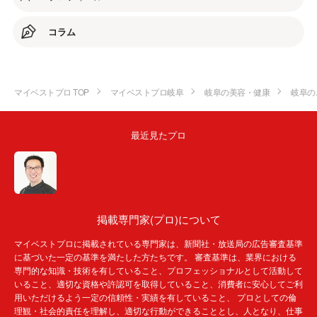
コラム
マイベストプロ TOP
マイベストプロ岐阜
岐阜の美容・健康
岐阜の
最近見たプロ
掲載専門家(プロ)について
マイベストプロに掲載されている専門家は、新聞社・放送局の広告審査基準
に基づいた一定の基準を満たした方たちです。 審査基準は、業界における
専門的な知識・技術を有していること、プロフェッショナルとして活動して
いること、適切な資格や許認可を取得していること、消費者に安心してご利
用いただけるよう一定の信頼性・実績を有していること、 プロとしての倫
理観・社会的責任を理解し、適切な行動ができることとし、人となり、仕事