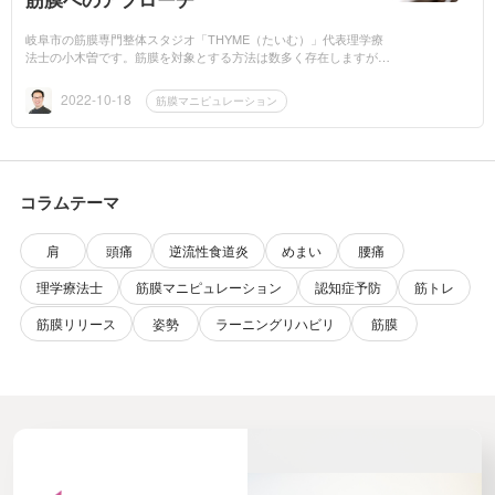
岐阜市の筋膜専門整体スタジオ「THYME（たいむ）」代表理学療
法士の小木曽です。筋膜を対象とする方法は数多く存在しますが、
当スタジオが用いる筋膜マニピュレーション（R)は筋膜の緻密化を
解消することを前提...
2022-10-18
筋膜マニピュレーション
コラムテーマ
肩
頭痛
逆流性食道炎
めまい
腰痛
理学療法士
筋膜マニピュレーション
認知症予防
筋トレ
筋膜リリース
姿勢
ラーニングリハビリ
筋膜