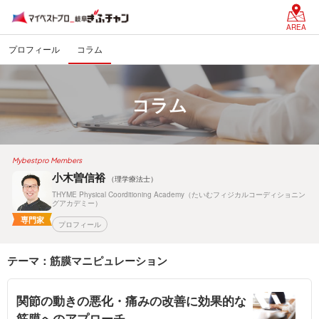
AREA
プロフィール
コラム
コラム
Mybestpro Members
小木曽信裕
（理学療法士）
THYME Physical Coorditioning Academy（たいむフィジカルコーディショニン
グアカデミー）
専門家
プロフィール
テーマ：筋膜マニピュレーション
関節の動きの悪化・痛みの改善に効果的な
筋膜へのアプローチ