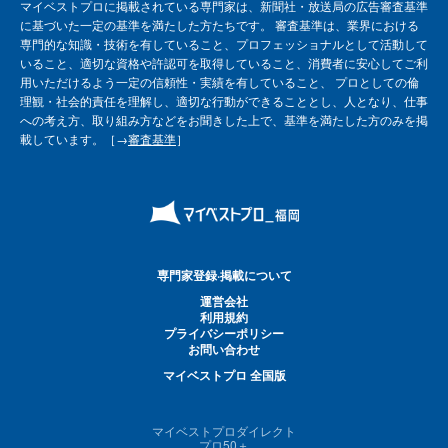
マイベストプロに掲載されている専門家は、新聞社・放送局の広告審査基準
に基づいた一定の基準を満たした方たちです。 審査基準は、業界における
専門的な知識・技術を有していること、プロフェッショナルとして活動して
いること、適切な資格や許認可を取得していること、消費者に安心してご利
用いただけるよう一定の信頼性・実績を有していること、 プロとしての倫
理観・社会的責任を理解し、適切な行動ができることとし、人となり、仕事
への考え方、取り組み方などをお聞きした上で、基準を満たした方のみを掲
載しています。［→
審査基準
］
専門家登録·掲載について
運営会社
利用規約
プライバシーポリシー
お問い合わせ
マイベストプロ 全国版
マイベストプロダイレクト
プロ50＋