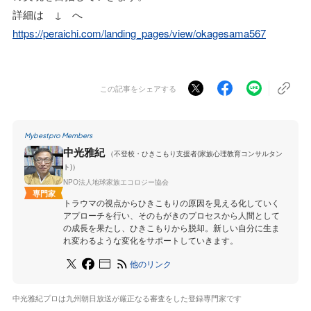
詳細は ↓ へ
https://peraichi.com/landing_pages/view/okagesama567
この記事をシェアする
Mybestpro Members
中光雅紀
（不登校・ひきこもり支援者(家族心理教育コンサルタン
ト)）
NPO法人地球家族エコロジー協会
専門家
トラウマの視点からひきこもりの原因を見える化していく
アプローチを行い、そのもがきのプロセスから人間として
の成長を果たし、ひきこもりから脱却。新しい自分に生ま
れ変わるような変化をサポートしていきます。
他のリンク
中光雅紀プロは九州朝日放送が厳正なる審査をした登録専門家です