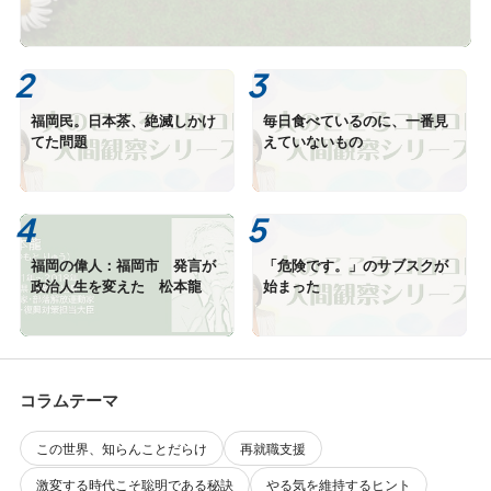
福岡民。日本茶、絶滅しかけ
毎日食べているのに、一番見
てた問題
えていないもの
福岡の偉人：福岡市 発言が
「危険です。」のサブスクが
政治人生を変えた 松本龍
始まった
コラムテーマ
この世界、知らんことだらけ
再就職支援
激変する時代こそ聡明である秘訣
やる気を維持するヒント