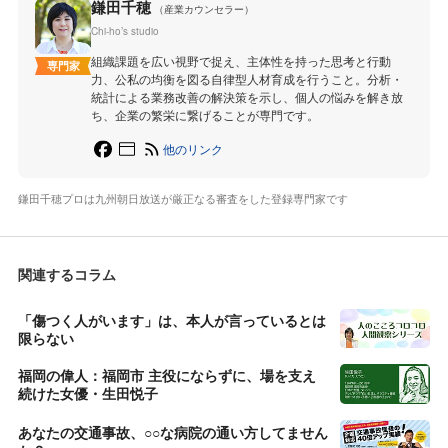
鎌田千穂
（産業カウンセラー）
Chi-ho’s studio
組織課題を広い視野で捉え、主体性を持った思考と行動
専門家
力、公私の均衡を図る自律型人材育成を行うこと。分析・
統計による業務改善の解決策を示し、個人の悩みを解き放
ち、企業の繁栄に繋げることが専門です。
他のリンク
鎌田千穂プロは九州朝日放送が厳正なる審査をした登録専門家です
関連するコラム
「傷つく人がいます」は、本人が言っているとは
限らない
福岡の偉人：福岡市 主役にならずに、場を支え
続けた女優・生田悦子
あなたの交通事故、○○な病院の通い方してません