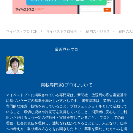
マイベストプロ TOP
マイベストプロ福岡
福岡のビジネス
福岡の人
最近見たプロ
掲載専門家(プロ)について
マイベストプロに掲載されている専門家は、新聞社・放送局の広告審査基準
に基づいた一定の基準を満たした方たちです。 審査基準は、業界における
専門的な知識・技術を有していること、プロフェッショナルとして活動して
いること、適切な資格や許認可を取得していること、消費者に安心してご利
用いただけるよう一定の信頼性・実績を有していること、 プロとしての倫
理観・社会的責任を理解し、適切な行動ができることとし、人となり、仕事
への考え方、取り組み方などをお聞きした上で、基準を満たした方のみを掲