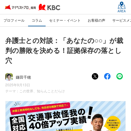
AREA
プロフィール
コラム
セミナー・イベント
お客様の声
サービスメ
弁護士との対談：「あなたの○○」が裁
判の勝敗を決める！証拠保存の落とし
穴
鎌田千穂
2025年9月13日
テーマ：
この世界、知らんことだらけ