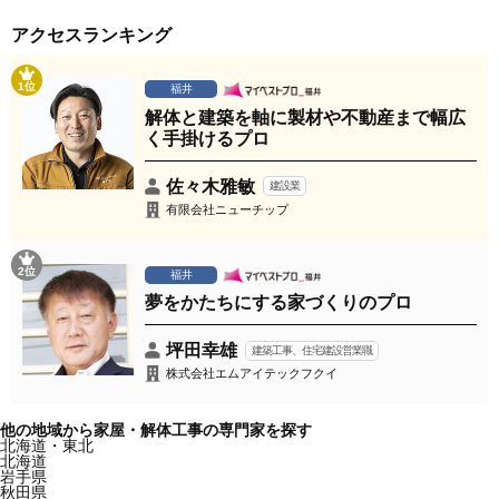
アクセスランキング
1位
福井
解体と建築を軸に製材や不動産まで幅広
く手掛けるプロ
佐々木雅敏
建設業
有限会社ニューチップ
2位
福井
夢をかたちにする家づくりのプロ
坪田幸雄
建築工事、住宅建設営業職
株式会社エムアイテックフクイ
他の地域から家屋・解体工事の専門家を探す
北海道・東北
北海道
岩手県
秋田県