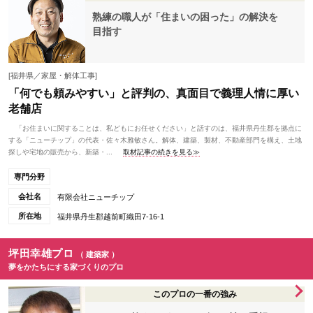
熟練の職人が「住まいの困った」の解決を
目指す
[福井県／家屋・解体工事]
「何でも頼みやすい」と評判の、真面目で義理人情に厚い
老舗店
「お住まいに関することは、私どもにお任せください」と話すのは、福井県丹生郡を拠点に
する「ニューチップ」の代表・佐々木雅敏さん。解体、建築、製材、不動産部門を構え、土地
探しや宅地の販売から、新築・...
取材記事の続きを見る≫
専門分野
会社名
有限会社ニューチップ
所在地
福井県丹生郡越前町織田7-16-1
坪田幸雄プロ
（ 建築家 ）
夢をかたちにする家づくりのプロ
このプロの一番の強み