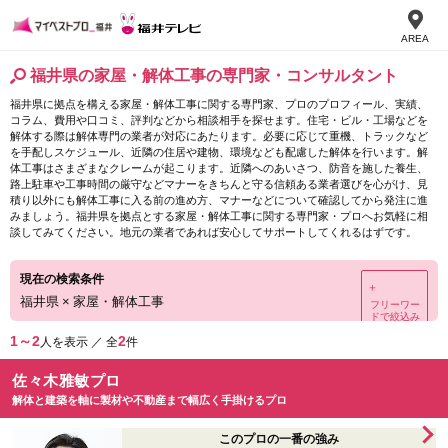
AREA
福井県の家屋・解体工事の専門家・コンサルタント
福井県に拠点を構える家屋・解体工事に関する専門家、プロのプロフィール、実績、
コラム、費用や口コミ、評判などから相談相手を探せます。住宅・ビル・工場などを
解体する際は解体専門の業者が対応にあたります。必要に応じて重機、トラックなど
を手配しスケジュール、近隣の住居や建物、環境なども配慮した解体を行います。解
体工事はさまざまなクレームが起こります。近隣へのあいさつ、防音を施した養生、
路上駐車や工事時間の厳守などマナーをきちんと守る信頼ある業者選びを心がけ、見
積り以外にも解体工事に入る前の進め方、マナーなどについて確認してから発注に進
みましょう。福井県を拠点とする家屋・解体工事に関する専門家・プロへお気軽に相
談してみてください。地元の業者であれば安心してサポートしてくれるはずです。
現在の検索条件
＋
福井県
×
家屋・解体工事
フリーワー
ドで絞込み
1～2
2
人を表示 ／ 全
件
佐々木雅敏プロ
解体と建築を軸に製材や不動産まで幅広く手掛けるプロ
このプロの一番の強み